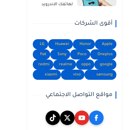
لهاتفك الاندرويد
أقوى الشركات
LG
Huawei
Honor
Apple
fiat
Sony
Poco
Oneplus
redmi
realme
oppo
google
xiaomi
vivo
samsung
مواقع التواصل الاجتماعي