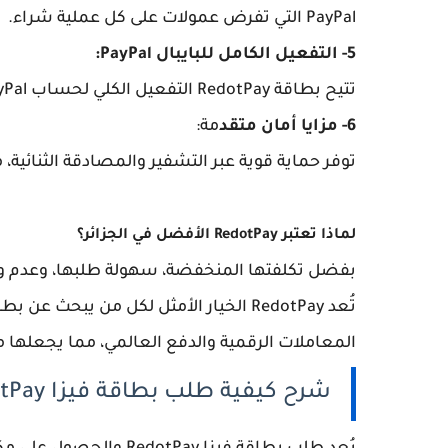
PayPal التي تفرض عمولات على كل عملية شراء.
5- التفعيل الكامل للبايبال PayPal:
تتيح بطاقة RedotPay التفعيل الكلي لحساب PayPal، مما يضيف مرونة كبيرة للمستخدمين في الجزائر.
6- مزايا أمان متقد
مة:
توفر حماية قوية عبر التشفير والمصادقة الثنائ
لماذا تعتبر RedotPay الأفضل في الجزائر؟
بفضل تكلفتها المنخفضة، سهولة طلبها، وعدم وجود
المعاملات الرقمية والدفع العالمي، مما يجعلها مثا
شرح كيفية طلب بطاقة فيزا RedotPay في الجزائر ؟