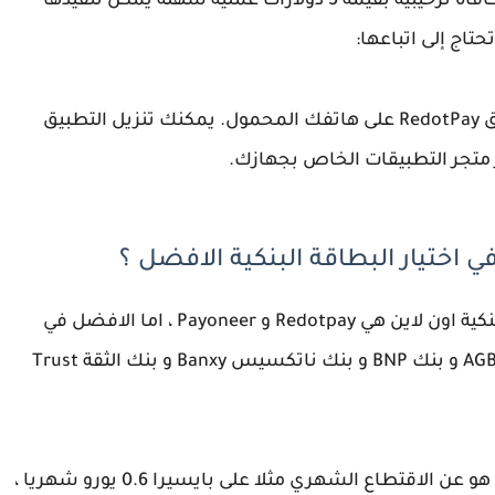
يُعد طلب بطاقة فيزا RedotPay والحصول على مكافأة ترحيبية بقيمة 5 دولارات عملية سهلة يمكن تنفيذها
أول خطوة للحصول على البطاقة هي تحميل تطبيق RedotPay على هاتفك المحمول. يمكنك تنزيل التطبيق
ر متجر التطبيقات الخاص بجهازك.
 اختيار البطاقة البنكية الافضل ؟
في الاخير بعد مدة من هذا الشرح ، أفضل بطاقة بنكية اون لاين هي Redotpay و Payoneer ، اما الافضل في
الجزائر هي بنك التنمية المحلية BDL و بنك الخليج AGB و بنك BNP و بنك ناتكسيس Banxy و بنك الثقة Trust
كل البنوك لها اقتطاعاتها الخاصة ، لذا اهم سؤال هو عن الاقتطاع الشهري مثلا على بايسيرا 0.6 يورو شهريا ،