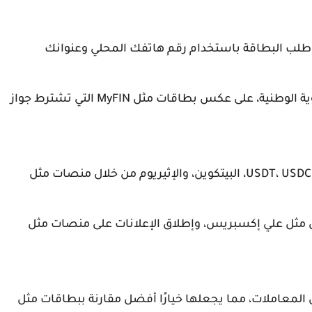
ك طلب البطاقة باستخدام رقم هاتفك المحلي وعنوانك
لا تحتاج إلى جواز سفر؛ يكفي استخدام بطاقة الهوية الوطنية، على عكس بطاقات مثل MyFIN التي تشترط جواز
تدعم شحن الرصيد بواسطة الأصول الرقمية مثل USDT، USDC، البيتكوين، والإثيريوم من خلال منصات مثل
وق مثل علي إكسبريس، وإطلاق الإعلانات على منصات مثل
المعاملات، مما يجعلها خيارًا أفضل مقارنة ببطاقات مثل