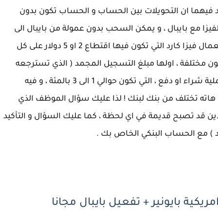
ار سنويا ( 25.3 يورو ) ، و الجيد فيهما ان التحويلات بين الحساب و الحساب تكون بدون
يزا مع بايبال ، و يمكن السحب بدون عمولة من بايبال الى
الحساب البنكي بدون اقتطاعات ، عكس حالة استعمال فيزا كارد التي تكون فيها اقتطاع 2 او 5 دولار على كل
ون مختلفة ، اولها مبلغ التسجيل المجمد ( الذي تسترجعه
عندما تريد ايقاف حسابك ) ، و العمولة على كل عملية شراء او دفع ، التي تكون حوالي 1 الى 3 بالمئة ، و فيه
اته تختلف من بنك لبنك ! لذا عليك سؤال الموظف الذي
اين قد تصبح قديمة في اي لحظة ، كما عليك السؤال و التأكيد
د ) مع الحساب البنكي الخاص بك .
يكية بايونير + تفعيل بايبال مجانا