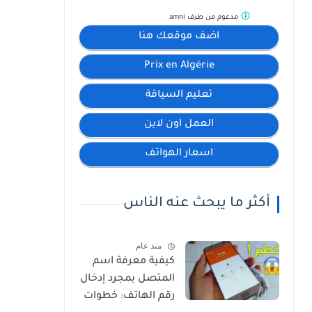
مدعوم من طرف
amni
اضف موقعك هنا
Prix en Algérie
تعليم السياقة
العمل اون لاين
اسعار الهواتف
أكثر ما يبحث عنه الناس
منذ عام
كيفية معرفة اسم
المتصل بمجرد إدخال
رقم الهاتف: خطوات