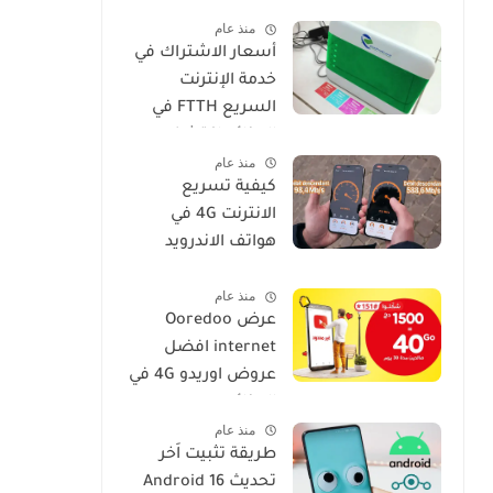
فعالة وسهلة
منذ عام
أسعار الاشتراك في
خدمة الإنترنت
السريع FTTH في
الجزائر: اكتشف
منذ عام
عروض IDOOM Fibre
كيفية تسريع
الانترنت 4G في
هواتف الاندرويد
موبيليس، جيزي،
منذ عام
اوريدو
عرض Ooredoo
internet افضل
عروض اوريدو 4G في
الجزائر
منذ عام
طريقة تثبيت اَخر
تحديث Android 16