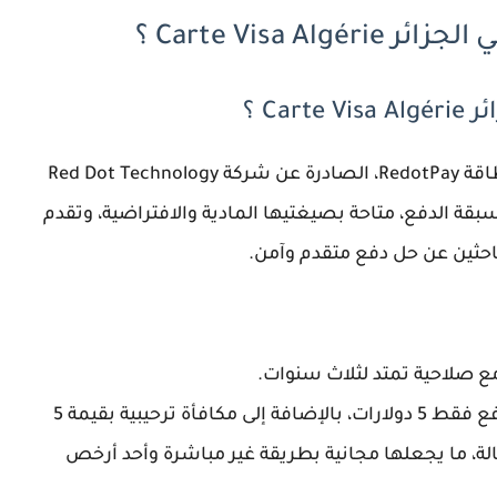
Carte Visa  ؟
Ca ؟
أفضل بطاقة بنكية متوفرة في الجزائر حاليًا هي بطاقة RedotPay، الصادرة عن شركة Red Dot Technology
Li. تتميز هذه البطاقة بكونها بطاقة Visa مسبقة الدفع، متاحة بصيغتيها المادية والافتراضية، وتقدم
لباحثين عن حل دفع متقدم وآمن.
حاليًا، هناك عرض خصم 50%، مما يعني أنك ستدفع فقط 5 دولارات، بالإضافة إلى مكافأة ترحيبية بقيمة 5
الة، ما يجعلها مجانية بطريقة غير مباشرة وأحد أرخص