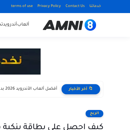
خدماتنا
Contact Us
Privacy Policy
terms of use
ألعاب
أندرويد
ت
أفضل ألعاب الأندرويد 2026 بدون نت Offline للأجهزة الضعيفة
📁 آخر الأخبار
الربح
كيف احصل على بطاقة بنكية في الجزائر lgérie