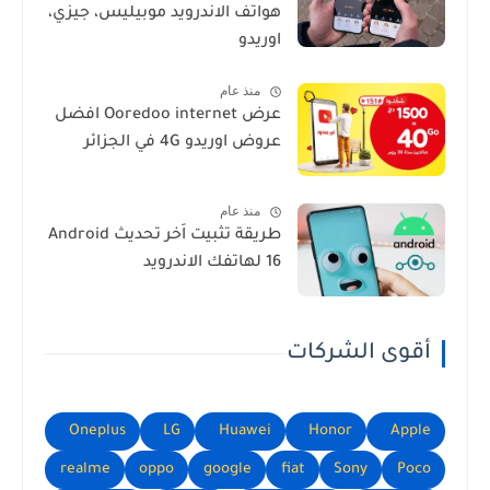
هواتف الاندرويد موبيليس، جيزي،
اوريدو
منذ عام
عرض Ooredoo internet افضل
عروض اوريدو 4G في الجزائر
منذ عام
طريقة تثبيت اَخر تحديث Android
16 لهاتفك الاندرويد
أقوى الشركات
Oneplus
LG
Huawei
Honor
Apple
realme
oppo
google
fiat
Sony
Poco