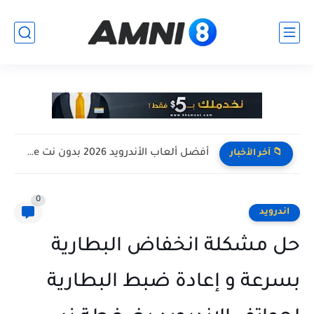
افضل تجميعة كمبيوتر للالعاب بأرخص سعر ممكن ! تجميعة Pc...
📁 آخر الأخبار
0
اندرويد
حل مشكلة انخفاض البطارية
بسرعة و إعادة ضبط البطارية