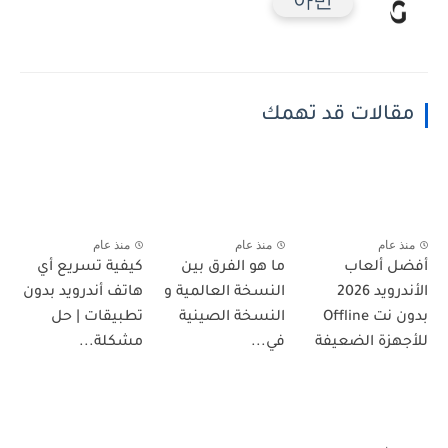
아민
مقالات قد تهمك
منذ عام
منذ عام
منذ عام
أفضل ألعاب
ما هو الفرق بين
كيفية تسريع أي
الأندرويد 2026
النسخة العالمية و
هاتف أندرويد بدون
بدون نت Offline
النسخة الصينية
تطبيقات | حل
للأجهزة الضعيفة
في...
مشكلة...