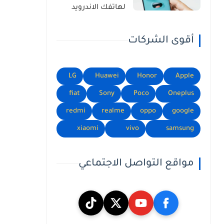
لهاتفك الاندرويد
أقوى الشركات
LG
Huawei
Honor
Apple
fiat
Sony
Poco
Oneplus
redmi
realme
oppo
google
xiaomi
vivo
samsung
مواقع التواصل الاجتماعي