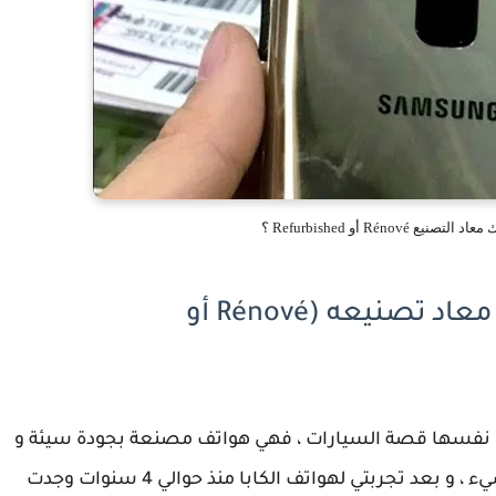
Rénov أو Refurbished ؟
كيفية معرفة ما إذا كان هاتفك معاد تصنيعه (Rénové أو
هي نفسها قصة السيارات ، فهي هواتف مصنعة بجودة سيئة و
لست هنا لأتلكم من أجل الكلام بل سأوضح كل شيء ، و بعد تجربتي لهواتف الكابا منذ حوالي 4 سنوات وجدت