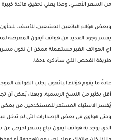
من السعر الأصلي. وهذا يعني تحقيق فائدة كبيرة
وبعض هؤلاء البائعين الجشعين، للأسف، يلجأون 
يفسر وجود العديد من هواتف آيفون المعرضة لمشكلة
اي الهواتف الغير مستعملة ممكن ان تكون مسروقة
طريقة الفحص الذي سأذكره لاحقا.
عادةً ما يقوم هؤلاء البائعون بجلب الهواتف الموجه
يُفسر الاستياء المستمر للمستخدمين من بعض ال
الذي يوجد به هواتف ايفون تباع بسعر اخرص من سع
ما إذا كان هاتفك معاد تصنيعه (Rénové أو Refurbished) للتأكد من حصولك على أفضل قيمة.