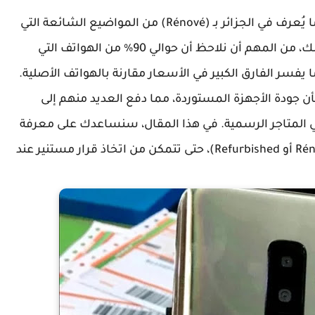
تعد الهواتف المعادة التصنيع (Refurbished) أو ما يُعرف في الجزائر بـ (Rénové) من المواضيع الشائعة التي
يتحدث عنها الكثيرون في الأسواق المحلية. ومع ذلك، من المهم أن نلاحظ أن حوالي 90% من الهواتف التي
ا يفسر الفارق الكبير في الأسعار مقارنة بالهواتف الأصلية.
 جودة الأجهزة المستوردة، مما دفع العديد منهم إلى
ي المتاجر الرسمية. في هذا المقال، سنساعدك على معرفة
كيفية تحديد ما إذا كان هاتفك معاد تصنيعه (Rénové أو Refurbished)، حتى تتمكن من اتخاذ قرار مستنير عند