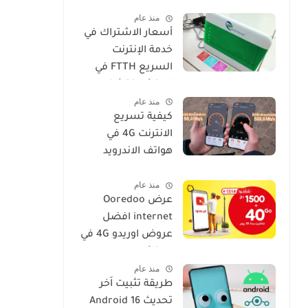
فعالة وسهلة
منذ عام
أسعار الاشتراك في
خدمة الإنترنت
السريع FTTH في
الجزائر: اكتشف
منذ عام
عروض IDOOM Fibre
كيفية تسريع
الانترنت 4G في
هواتف الاندرويد
موبيليس، جيزي،
منذ عام
اوريدو
عرض Ooredoo
internet افضل
عروض اوريدو 4G في
الجزائر
منذ عام
طريقة تثبيت اَخر
تحديث Android 16