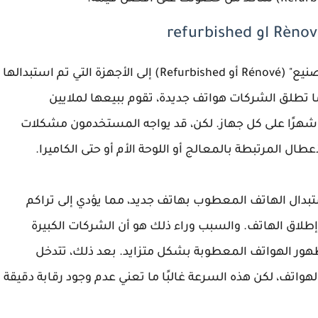
في عالم الهواتف الذكية، يشير مصطلح "معاد التصنيع" (Rénové أو Refurbished) إلى الأجهزة التي تم استبدالها
 تطلق الشركات هواتف جديدة، تقوم ببيعها لملايين
لمستخدمين، حيث يتم توفير ضمان لا يقل عن 12 شهرًا على كل جهاز. لكن، قد يواجه المستخدمون مشكلات
طال المرتبطة بالمعالج أو اللوحة الأم أو حتى الكاميرا.
 باستبدال الهاتف المعطوب بهاتف جديد، مما يؤدي إلى تراكم
إطلاق الهاتف. والسبب وراء ذلك هو أن الشركات الكبيرة
هور الهواتف المعطوبة بشكل متزايد. بعد ذلك، تتدخل
اتف، لكن هذه السرعة غالبًا ما تعني عدم وجود رقابة دقيقة