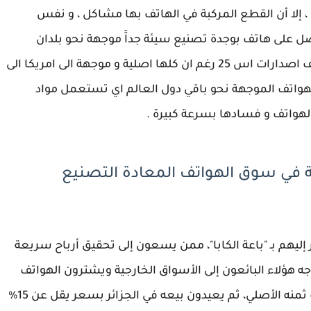
ا ، إلا أن القطع المركبة في الهاتف بها مشاكل ، و نفس
على هاتف بوجدة تصنيع سيئة جداََ موجهة نحو بلدان
العالم الثالث ، حيث نجد فرق كبير بين اسعار هواتف اصدارات اس 25 رغم ان كلها اصلية و موجهة الى امريكا الى
 900 دولار ، فما بالك الهواتف الموجهة نحو باقي دول العالم اي تستعمل مواد
هواتف و فسادها بسرعة كبيرة .
كابة في سوق الهواتف المعادة التصنيع
 إليهم بـ "باعة الكابا"، ممن يسعون إلى تحقيق أرباح سريعة
جه هؤلاء البائعون إلى الأسواق الخارجية ويشترون الهواتف
بأسعار منخفضة، حيث يحصلون على الهاتف بثلث ثمنه الأصلي، ثم يعيدون بيعه في الجزائر بسعر يقل عن 15%