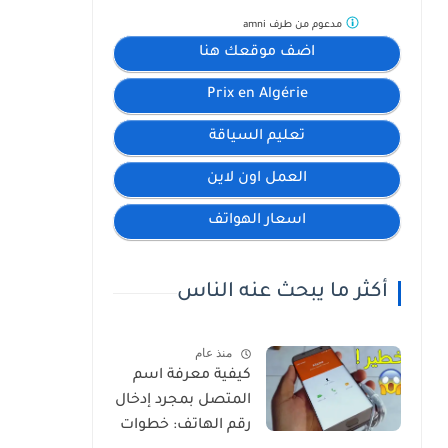
مدعوم من طرف
amni
اضف موقعك هنا
Prix en Algérie
تعليم السياقة
العمل اون لاين
اسعار الهواتف
أكثر ما يبحث عنه الناس
منذ عام
كيفية معرفة اسم
المتصل بمجرد إدخال
رقم الهاتف: خطوات