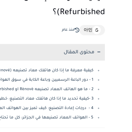
Refurbished)؟
منذ عام
아민
محتوى المقال
كيفية معرفة ما إذا كان هاتفك معاد تصنيعه (Rénové أو Refurbished)؟
1 - دور الباعة الرسميين وباعة الكابة في سوق الهواتف المعادة التصنيع (Rénové أو Refurbished)
2 - ما هو الهاتف المعاد تصنيعه Rènovè او refurbished
3 -كيفية تحديد ما إذا كان هاتفك معاد التصنيع: خطوات وفحص شامل
4 - درجات إعادة التصنيع: كيف تميز بين الهواتف المعاد تصنيعها؟
5 - الهواتف المعاد تصنيعها في الجزائر: كل ما تحتاج معرفته قبل الشراء