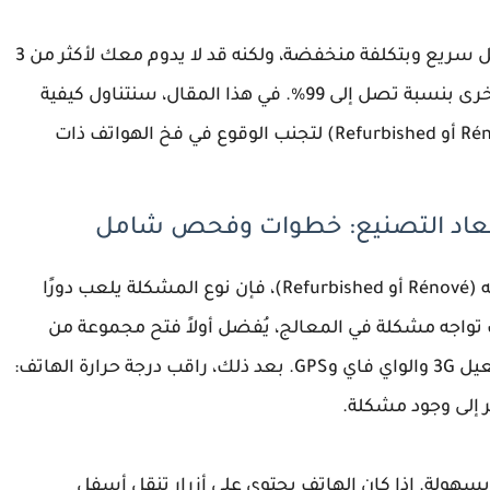
نتيجة لذلك، قد تحصل على هاتف تم إصلاحه بشكل سريع وبتكلفة منخفضة، ولكنه قد لا يدوم معك لأكثر من 3
أشهر، مما يزيد من احتمال تعرضه للأعطال مرة أخرى بنسبة تصل إلى 99%. في هذا المقال، سنتناول كيفية
التعرف على ما إذا كان هاتفك معاد تصنيعه (Rénové أو Refurbished) لتجنب الوقوع في فخ الهواتف ذات
عند محاولة معرفة ما إذا كان هاتفك معاد تصنيعه (Rénové أو Refurbished)، فإن نوع المشكلة يلعب دورًا
نت تواجه مشكلة في المعالج، يُفضل أولاً فتح مجموعة من
التطبيقات المتعددة على الهاتف، بالإضافة إلى تفعيل 3G والواي فاي وGPS. بعد ذلك، راقب درجة حرارة الهاتف:
 إلى وجود مشكلة.
هولة. إذا كان الهاتف يحتوي على أزرار تنقل أسفل