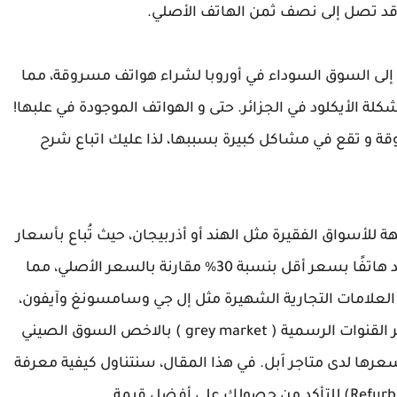
 قد تصل إلى نصف ثمن الهاتف الأصلي.
إلى السوق السوداء في أوروبا لشراء هواتف مسروقة، مما
 الأيكلود في الجزائر. حتى و الهواتف الموجودة في علبها!
 و تقع في مشاكل كبيرة بسببها، لذا عليك اتباع شرح
ة للأسواق الفقيرة مثل الهند أو أذربيجان، حيث تُباع بأسعار
أقل بكثير من النسخ الرسمية. وبهذا، يُمكن أن تجد هاتفًا بسعر أقل بنسبة 30% مقارنة بالسعر الأصلي، مما
علامات التجارية الشهيرة مثل إل جي وسامسونغ وآيفون،
وحتى هواوي في بعض الإصدارات التي لم تدخل عبر القنوات الرسمية ( grey market ) بالاخص السوق الصيني
رها لدى متاجر اَبل. في هذا المقال، سنتناول كيفية معرفة