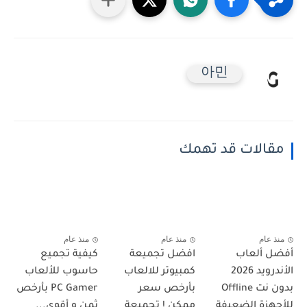
아민
مقالات قد تهمك
منذ عام
منذ عام
منذ عام
أفضل ألعاب
افضل تجميعة
كيفية تجميع
الأندرويد 2026
كمبيوتر للالعاب
حاسوب للألعاب
بدون نت Offline
بأرخص سعر
PC Gamer بأرخص
للأجهزة الضعيفة
ممكن ! تجميعة
ثمن و أقوى...