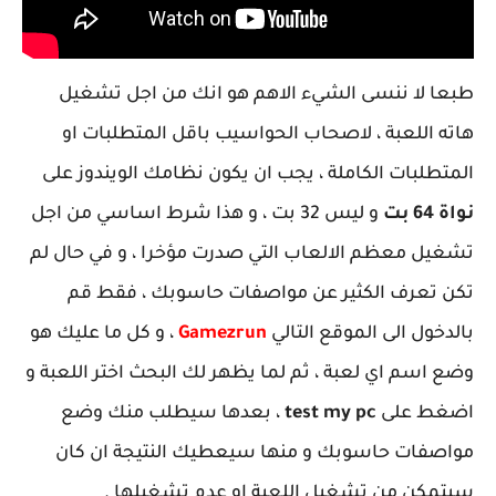
طبعا لا ننسى الشيء الاهم هو انك من اجل تشغيل
هاته اللعبة ، لاصحاب الحواسيب باقل المتطلبات او
المتطلبات الكاملة ، يجب ان يكون نظامك الويندوز على
نواة 64 بت
و ليس 32 بت ، و هذا شرط اساسي من اجل
تشغيل معظم الالعاب التي صدرت مؤخرا ، و في حال لم
تكن تعرف الكثير عن مواصفات حاسوبك ، فقط قم
بالدخول الى الموقع التالي
Gamezrun
، و كل ما عليك هو
وضع اسم اي لعبة ، ثم لما يظهر لك البحث اختر اللعبة و
اضغط على
test my pc
، بعدها سيطلب منك وضع
مواصفات حاسوبك و منها سيعطيك النتيجة ان كان
سيتمكن من تشغيل اللعبة او عدم تشغيلها .