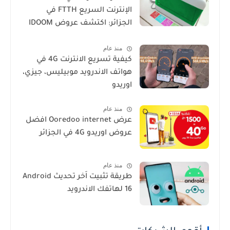
الإنترنت السريع FTTH في
الجزائر: اكتشف عروض IDOOM
Fibre
منذ عام
كيفية تسريع الانترنت 4G في
هواتف الاندرويد موبيليس، جيزي،
اوريدو
منذ عام
عرض Ooredoo internet افضل
عروض اوريدو 4G في الجزائر
منذ عام
طريقة تثبيت اَخر تحديث Android
16 لهاتفك الاندرويد