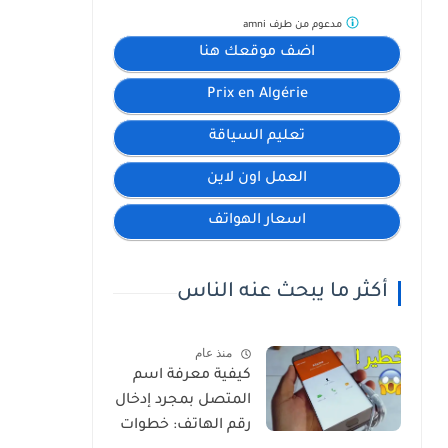
مدعوم من طرف
amni
اضف موقعك هنا
Prix en Algérie
تعليم السياقة
العمل اون لاين
اسعار الهواتف
أكثر ما يبحث عنه الناس
منذ عام
كيفية معرفة اسم
المتصل بمجرد إدخال
رقم الهاتف: خطوات