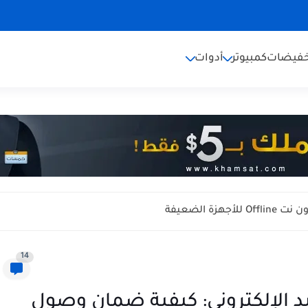
خفيضات
كمبيوتر
أدوات
14
د الإلكتروني: كيفية ضمان وصول