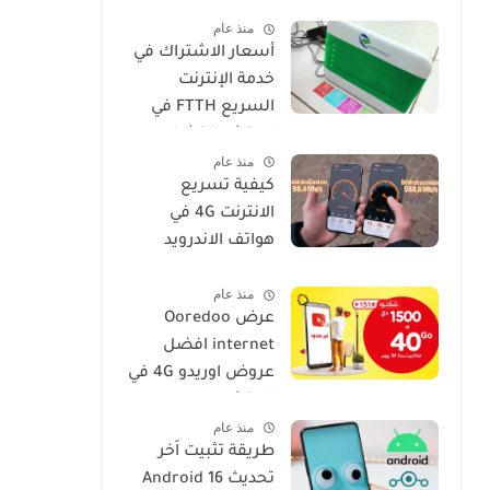
فعالة وسهلة
منذ عام
أسعار الاشتراك في
خدمة الإنترنت
السريع FTTH في
الجزائر: اكتشف
منذ عام
عروض IDOOM Fibre
كيفية تسريع
الانترنت 4G في
هواتف الاندرويد
موبيليس، جيزي،
منذ عام
اوريدو
عرض Ooredoo
internet افضل
عروض اوريدو 4G في
الجزائر
منذ عام
طريقة تثبيت اَخر
تحديث Android 16