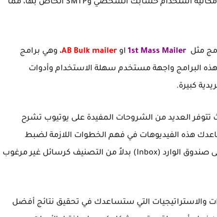
لك إمكانية استخدام حسابك الشخصي و
SMTP
الخاص بها، مما
امج مثل
1st Mass Mailer
او
AB Bulk mailer
، وهي برامج
ر هذه البرامج واجهة مستخدم سهلة الاستخدام وأدوات
دية كبيرة.
حيث تتوفر العديد من الشروحات المفيدة على
يوتيوب
تشرح
عدك هذه الفيديوهات في فهم الخطوات اللازمة لضبط
إعداداتك بشكل صحيح وضمان وصول رسائلك إلى صندوق الوارد (Inbox) بدلاً من التصنيف كرسائل غير مرغوب
أدوات والاستراتيجيات التي ستساعدك في تحقيق نتائج أفضل