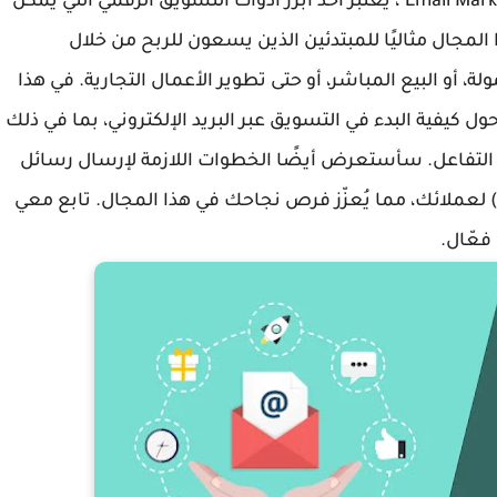
التسويق عبر البريد الإلكتروني، أو ما يُعرف بـ"Email Marketing"، يُعتبر أحد أبرز أدوات التسويق الرقمي التي يمكن
 المجال مثاليًا للمبتدئين الذين يسعون للربح من خلال
أو البيع المباشر، أو حتى تطوير الأعمال التجارية. في هذا
 كيفية البدء في التسويق عبر البريد الإلكتروني، بما في ذلك
 التفاعل. سأستعرض أيضًا الخطوات اللازمة لإرسال رسائل
حترافية تضمن وصولها إلى صندوق الوارد (Inbox) لعملائك، مما يُعزّز فرص نجاحك في هذا المجال. تابع معي
فعّال.