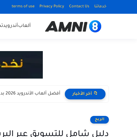
خدماتنا
Contact Us
Privacy Policy
terms of use
ألعاب
أندرويد
ت
أفضل ألعاب الأندرويد 2026 بدون نت Offline للأجهزة الضعيفة
📁 آخر الأخبار
الربح
دليل شامل للتسويق عبر البري