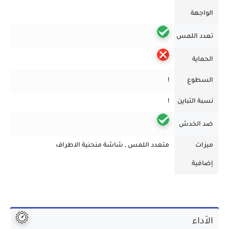
الواجهة
تعدد اللمس
الحماية
السطوع
!
نسبة التباين
!
ضد الخدش
ميزات
متعدد اللمس , شاشة منحنية الاطراف
إضافية
الاَداء