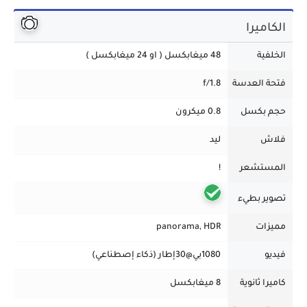
الكاميرا
الخلفية
48 ميغابكسل ( او 24 ميغابكسل )
فتحة العدسة
f/1.8
حجم بكسل
0.8 ميكرون
فلاش
ليد
المستشعر
!
تصوير بطيء
مميزات
panorama, HDR
فيديو
1080بي@30إطار (ذكاء إصطناعي)
كاميرا ثانوية
8 ميغابكسل