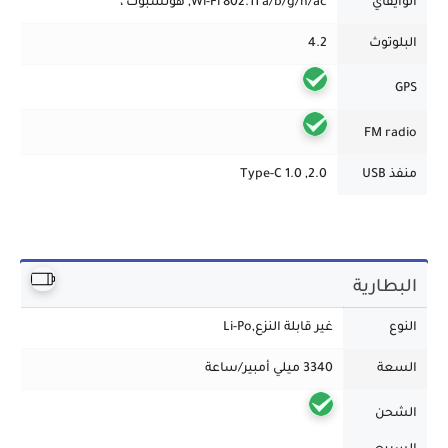
الوايفاي
Wi-Fi 802.11 a/b/g/n/ac, هوتسبوت ،
البلوتوث
4.2
GPS
FM radio
منفذ USB
2.0, Type-C 1.0
البطارية
النوع
غير قابلة النزع,Li-Po
السعة
3340 ميلي أمبير/ساعة
الشحن