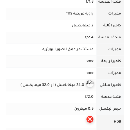
فتحة العدسة
f/1.8
مميزات
زاوية عريضة 119°
كاميرا ثالثة
2 ميغابكسل
فتحة العدسة
f/2.4
مميزات
مستشعر عمق للصور البورتريه
كاميرا رابعة
xxxx
مميزات
xxxx
كاميرا سلفي
24.0 ميغابكسل ( او 32.0 ميغابكسل )
فتحة عدسة
f/2.0
حجم البكسل
0.9 ميكرون
HDR