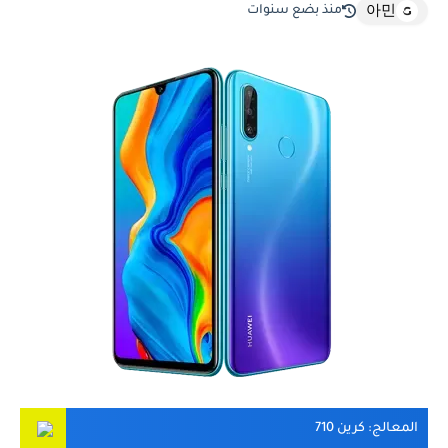
منذ بضع سنوات
아민
المعالج
: كرين 710