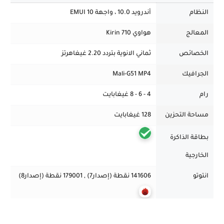
النظام
أندرويد 10.0 ، واجهة EMUI 10
المعالج
هواوي Kirin 710
الخصائص
ثماني الانوية بتردد 2.20 غيغاهرتز
الجرافيك
Mali-G51 MP4
رام
4 - 6 - 8 غيغابايت
مساحة التحزين
128 غيغابايت
بطاقة الذاكرة
الخارجية
انتوتو
141606 نقطة (إصدار7) , 179001 نقطة (إصدار8)