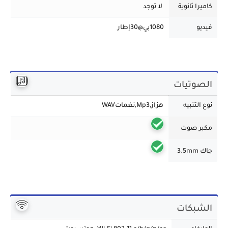
كاميرا ثانوية
لا توجد
فيديو
1080بي@30إطار
الصوتيات
نوع التنبيه
هزاز,Mp3,نغماتWAV
مكبر صوت
جاك 3.5mm
الشبكات