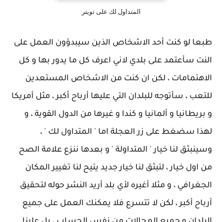
المتداول لك على تويتر
طبعا لو كنت أحد الاشخاص الذين سيبدؤون العمل على
النت سأعتمد على بلدي لاني اعرف كل ما يدور بها و كل
الاهتمامات ، لكن ان كنت من الاشخاص المستعدين
للتعب ، سأتوجه للبلدان التي عليها أرباح أكبر ، مثل أمريكا
و بريطانيا و ألمانيا و كندا و غيرها من الدول القوية ، و
لهذا سضغط على زر العجلة اما ' المتداول لك ' ،
وسينبثق لنا خيار ' المتداولة ' و بعدها ننزع علامة الصح
من اول خيار ، لتبثق لنا خيار جديد يتيح لنا تغيير المكان
الجغرافي ، و مثلا أغيره لأي بلد أريد النشر حوله لتحقيق
أرباح أكبر ، لكن لا تتسرع فلا يمكنك العمل على جميع
البلدان و جميع المجالات من نفس الحساب ، بل علينا