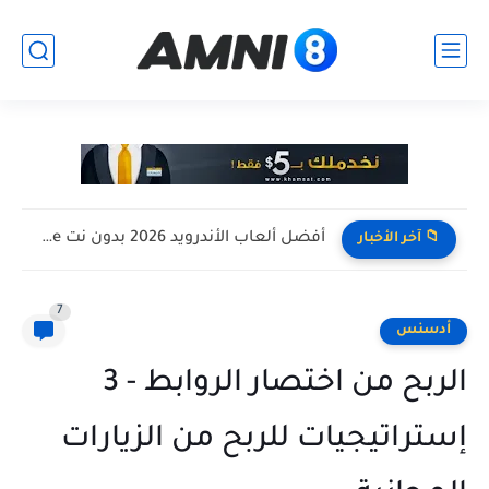
افضل تجميعة كمبيوتر للالعاب بأرخص سعر ممكن ! تجميعة Pc...
📁 آخر الأخبار
7
أدسنس
الربح من اختصار الروابط - 3
إستراتيجيات للربح من الزيارات