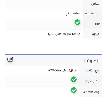
سلفي
المستشعر
سامسونج
HDR
فيديو
1080p مع 30إطار/الثانية
الصوتيات
نوع التنبيه
هزاز,Mp3,نغماتWAV
مكبر صوت
جاك 3.5mm