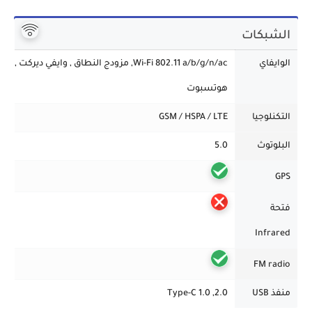
الشبكات
الوايفاي
Wi-Fi 802.11 a/b/g/n/ac, مزودج النطاق , وايفي ديركت ,
هوتسبوت
التكنلوجيا
GSM / HSPA / LTE
البلوتوث
5.0
GPS
فتحة
Infrared
FM radio
منفذ USB
2.0, Type-C 1.0