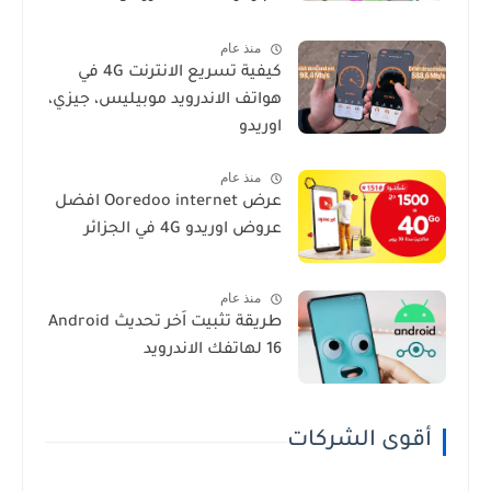
Fibre
منذ عام
كيفية تسريع الانترنت 4G في
هواتف الاندرويد موبيليس، جيزي،
اوريدو
منذ عام
عرض Ooredoo internet افضل
عروض اوريدو 4G في الجزائر
منذ عام
طريقة تثبيت اَخر تحديث Android
16 لهاتفك الاندرويد
أقوى الشركات