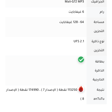
الجرافيك
Mali-G72 MP3
رام
6 غيغابايت
مساحة
64 - 128 غيغابايت
التحزين
نوع ذاكرة
UFS 2.1
التخزين
بطاقة
الذاكرة
الخارجية
نتيجة
113250 نقطة ( الإصدار 7 ) ، 174990 نقطة ( الإصدار
8 )
anTuTu