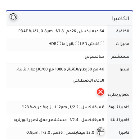
الكاميرا
الخلفية
64 ميغابكسل , 26مم , 0.8µm , f/1.8 , تقنية PDAF
مميزات
⛶
فلاش LED
⛶
بانوراما
⛶ HDR
مستشعر
سامسونج
فيديو
4K مع 30إطار/الثانية, 1080p مع 30/60إطار/الثانية,
الذكاء الإصطناعي
تصوير بطيء
كاميرا ثانوية
8 ميغابكسل ,
1.12µm , f/2.2
, زاوية عريضة 123°
كاميرا ثالثة
5 ميغابكسل , f/2.4 , مستشعر عمق لصور البورتريه
كاميرا
32.0 ميغابكسل , 26مم ,
, f/2.0
0.8µm