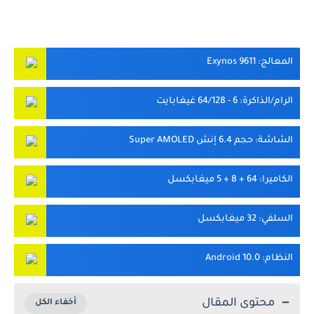
المعالج
: Exynos 9611
الرام/الذاكرة
:
6
- 64/128 غيغابايت
الشاشة
: حجم 6.4 إنش Super AMOLED
الكاميرا
: 64 + 8 + 5 ميغابكسل
السلفي
: 32 ميغابكسل
النظام
: Android 10.0
محتوى المقال