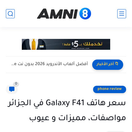
افضل تجميعة كمبيوتر للالعاب بأرخص سعر ممكن ! تجميعة Pc...
📁 آخر الأخبار
0
phone review
سعر هاتف Galaxy F41 في الجزائر
مواصفات، مميزات و عيوب