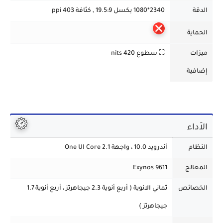
الدقة
2340*1080 بكسل 19.5:9 , كثافة 403 ppi
الحماية
ميزات
⛶ سطوع 420 nits
إضافية
الاَداء
النظام
أندرويد 10.0 ، واجهة One UI Core 2.1
المعالج
Exynos 9611
الخصائص
ثماني الانوية ( أربع أنوية 2.3 جيجاهرتز ، أربع أنوية 1.7
جيجاهرتز )