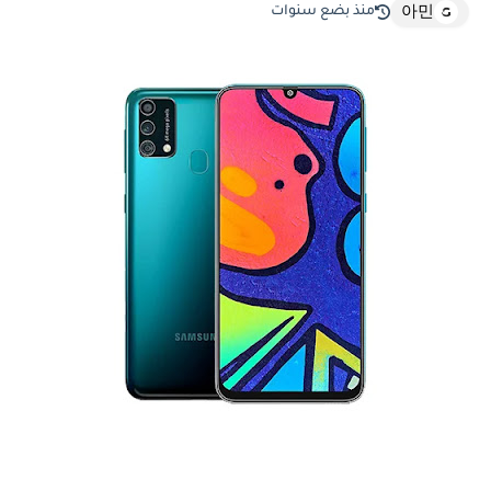
منذ بضع سنوات
아민