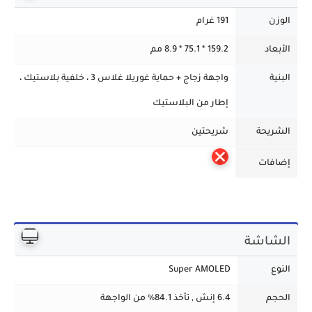
الوزن
191 غرام
الأبعاد
159.2 * 75.1 * 8.9 مم
البنية
واجهة زجاج + حماية غوريلا غلاس 3 ، خلفية بلاستيك ،
إطار من البلاستيك
الشريحة
شريحتين
إضافات
الشاشة
النوع
Super AMOLED
الحجم
6.4 إنش , تأخذ 84.1% من الواجهة