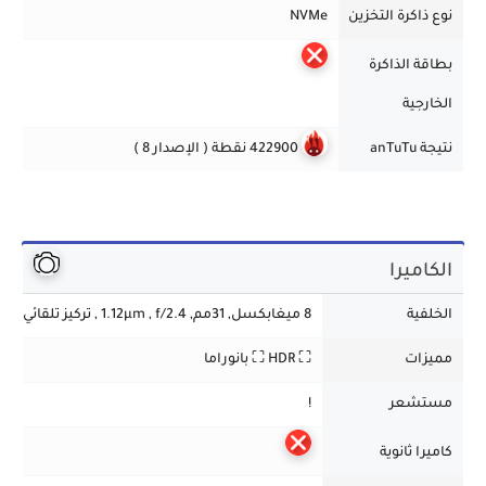
نوع ذاكرة التخزين
NVMe
بطاقة الذاكرة
الخارجية
نتيجة anTuTu
422900 نقطة ( الإصدار 8 )
الكاميرا
الخلفية
8 ميغابكسل
, 31مم
, 1.12µm , f/2.4 , تركيز تلقائي
مميزات
⛶ HDR ⛶ بانوراما
مستشعر
!
كاميرا ثانوية