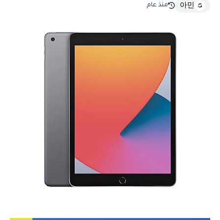
منذ عام
아민