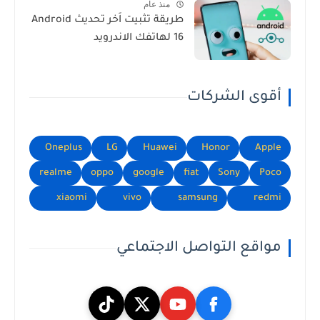
منذ عام
طريقة تثبيت اَخر تحديث Android
16 لهاتفك الاندرويد
أقوى الشركات
Oneplus
LG
Huawei
Honor
Apple
realme
oppo
google
fiat
Sony
Poco
xiaomi
vivo
samsung
redmi
مواقع التواصل الاجتماعي