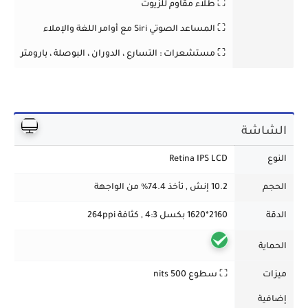
⛶ طلاء مقاوم للزيوت
⛶ المساعد الصوتي Siri مع أوامر اللغة والإملاء
⛶ مستشعرات :
التسارع ، الدوران ، البوصلة ، بارومتر
الشاشة
النوع
Retina IPS LCD
الحجم
10.2 إنش , تأخذ 74.4% من الواجهة
الدقة
2160*1620 بكسل 4:3 , كثافة 264ppi
الحماية
ميزات
⛶ سطوع 500 nits
إضافية