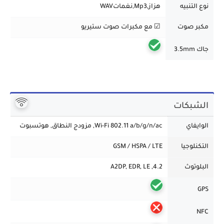
نوع التنبيه
هزاز,Mp3,نغماتWAV
مكبر صوت
☑ مع مكبرات صوت ستيريو
جاك 3.5mm
الشبكات
الوايفاي
Wi-Fi 802.11 a/b/g/n/ac, مزودج النطاق, هوتسبوت
التكنلوجيا
GSM / HSPA / LTE
البلوتوث
4.2, A2DP, EDR, LE
GPS
NFC