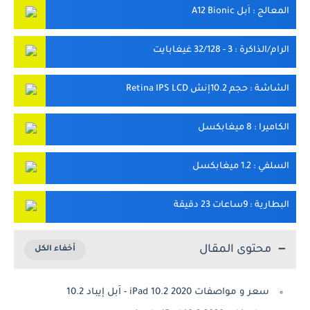
المعالج
: اَبل A12 Bionic
الرام/الذاكرة
: 3 - 32/128 غيغابايت
الشاشة
: حجم 10.2إنش Retina IPS LCD
الكاميرا
: 8 ميغابكسل
السلفي
: 1.2 ميغابكسل
البطارية
: 9ساعات 23 دقيقة
محتوى المقال
سعر و مواصفات iPad 10.2 2020 - اَبل إيباد 10.2