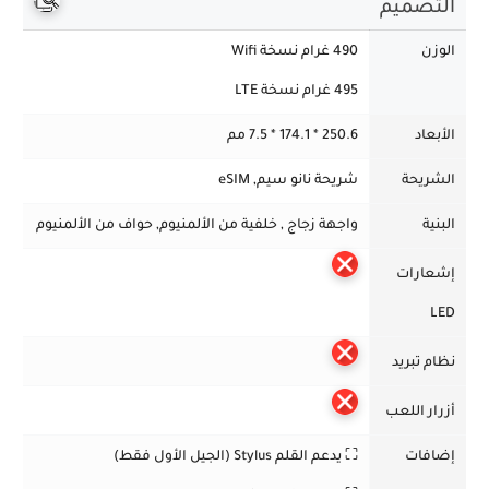
التصميم
الوزن
490 غرام نسخة Wifi
495 غرام نسخة LTE
الأبعاد
250.6 * 174.1 * 7.5 مم
الشريحة
شريحة نانو سيم, eSIM
البنية
واجهة زجاج , خلفية من الألمنيوم, حواف من الألمنيوم
إشعارات
LED
نظام تبريد
أزرار اللعب
إضافات
⛶ يدعم القلم Stylus (الجيل الأول فقط)