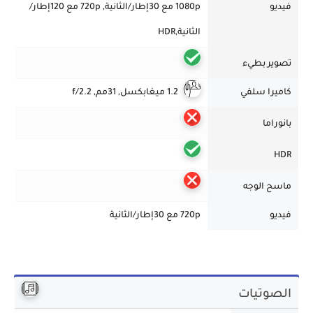
فيديو
1080p مع 30إطار/الثانية, 720p مع 120إطار/
الثانية,HDR
تصوير بطيء
كاميرا سلفي
1.2 ميغابكسل, 31مم, f/2.2
بانوراما
HDR
ماسح الوجه
فيديو
720p مع 30إطار/الثانية
الصوتيات