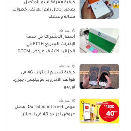
كيفية معرفة اسم المتصل
بمجرد إدخال رقم الهاتف: خطوات
فعالة وسهلة
منذ عام
أسعار الاشتراك في خدمة
الإنترنت السريع FTTH في
الجزائر: اكتشف عروض IDOOM
Fibre
منذ عام
كيفية تسريع الانترنت 4G في
هواتف الاندرويد موبيليس، جيزي،
اوريدو
منذ عام
عرض Ooredoo internet افضل
عروض اوريدو 4G في الجزائر