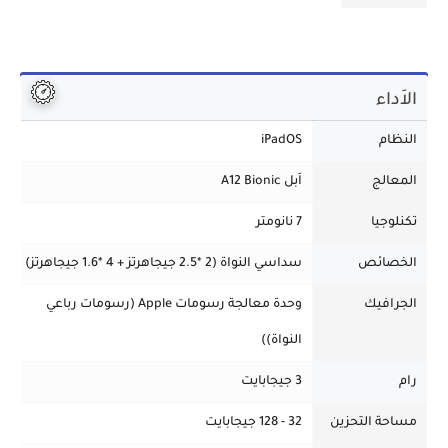
الاَداء
النظام
iPadOS
المعالج
اَبل A12 Bionic
تكنلوجيا
7 نانومتر
الخصائص
سداسي النواة (2 *2.5 جيجاهرتز + 4 *1.6 جيجاهرتز)
الجرافيك
وحدة معالجة رسومات Apple (رسومات رباعي
النواة))
رام
3 جيجابايت
مساحة التحزين
32 - 128 جيجابايت