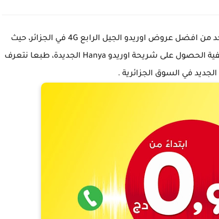
عرض اوريدو هانيا الجديد Ooredoo Hanya، هو واحد من افضل عروض اوريدو الجيل الرابع 4G في الجزائر، حيث
سنرى باقات هذا العرض و اسعار الاشتراك، و كيفية الحصول على شريحة اوريدو Hanya الجديدة، طبعا نتعرف
جديد في السوق الجزائرية .