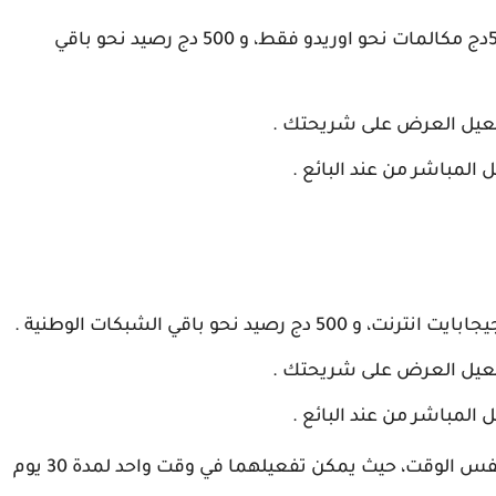
مقابل دفع 500 دينار جزائري، تحصل على 500دج مكالمات نحو اوريدو فقط، و 500 دج رصيد نحو باقي
يمكن تفعيل عرض انترنت و عرض هدرة 500 في نفس الوقت، حيث يمكن تفعيلهما في وقت واحد لمدة 30 يوم