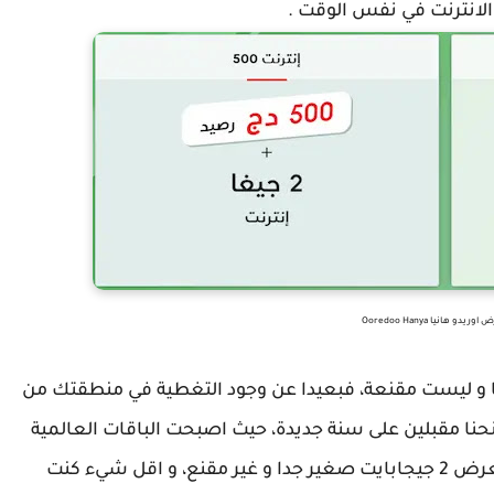
لانترنت في نفس الوقت .
يدو هانيا Ooredoo Hanya
 و ليست مقنعة، فبعيدا عن وجود التغطية في منطقتك من
نا مقبلين على سنة جديدة، حيث اصبحت الباقات العالمية
تعرض من 10 الى 200 جيجابايت باسعار رمزية، فعرض 2 جيجابايت صغير جدا و غير مقنع، و اقل شيء كنت