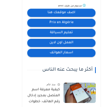
مدعوم من طرف
amni
اضف موقعك هنا
Prix en Algérie
تعليم السياقة
العمل اون لاين
اسعار الهواتف
أكثر ما يبحث عنه الناس
منذ عام
كيفية معرفة اسم
المتصل بمجرد إدخال
رقم الهاتف: خطوات