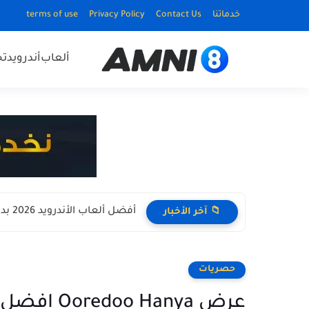
خدماتنا
Contact Us
Privacy Policy
terms of use
ألعاب
أندرويد
ت
أفضل ألعاب الأندرويد 2026 بدون نت Offline للأجهزة الضعيفة
📁 آخر الأخبار
حصريات
عرض Ooredoo Hanya افضل عرض اوريدو 4G في الجزائر