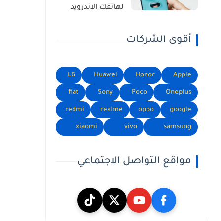
لهاتفك الاندرويد
أقوى الشركات
LG
Huawei
Honor
Apple
fiat
Sony
Poco
Oneplus
redmi
realme
oppo
google
xiaomi
vivo
samsung
مواقع التواصل الاجتماعي