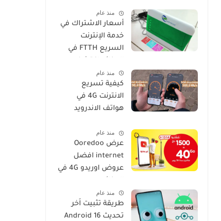
فعالة وسهلة
منذ عام
أسعار الاشتراك في
خدمة الإنترنت
السريع FTTH في
الجزائر: اكتشف
منذ عام
عروض IDOOM Fibre
كيفية تسريع
الانترنت 4G في
هواتف الاندرويد
موبيليس، جيزي،
منذ عام
اوريدو
عرض Ooredoo
internet افضل
عروض اوريدو 4G في
الجزائر
منذ عام
طريقة تثبيت اَخر
تحديث Android 16