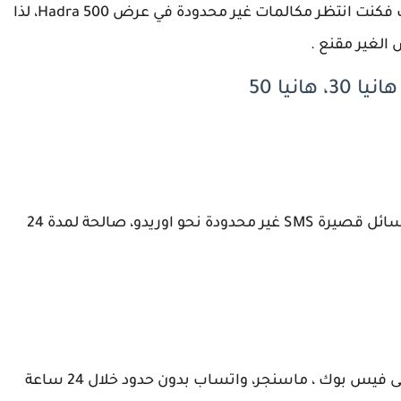
اتوقع 13 جيجابايت او اكثر، اما عن رصيد المكالمات فكنت انتظر مكالمات غير محدودة في عرض Hadra 500، لذا
 الغير مقنع .
مقابل 10 دينار جزائري يمكننا الحصول على رسائل قصيرة SMS غير محدودة نحو اوريدو، صالحة لمدة 24
مقابل دفع 30 دينار جزائري : يمكننا الدخول الى فيس بوك ، ماسنجر، واتساب بدون حدود خلال 24 ساعة