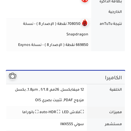
بطاقة الذاكرة
الخارجية
نتيجة anTuTu
708050 نقطة ( الإصدار 8 ) - نسخة
Snapdragon
669850 نقطة ( الإصدار 8 ) - نسخة Exynos
الكاميرا
الخلفية
12 ميغابكسل, 26مم, 1.8µm , f/1.8, بكسل
مزدوج PDAF, تثبيت بصري OIS
مميزات
⛶فلاش auto-HDR ⛶ LED
⛶ بانوراما
مستشعر
سوني IMX555