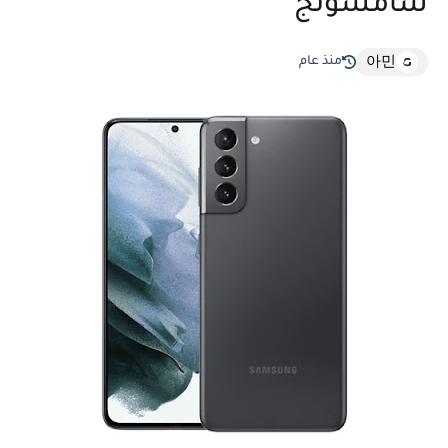
سامسونج
منذ عام
아민