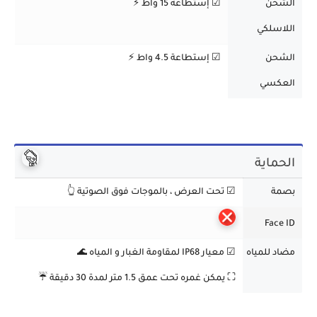
الشحن
☑ إستطاعة 15 واط ⚡
اللاسلكي
الشحن
☑ إستطاعة 4.5 واط ⚡
العكسي
الحماية
بصمة
☑ تحت العرض ، بالموجات فوق الصوتية 👆
Face ID
مضاد للمياه
☑ معيار IP68 لمقاومة الغبار و المياه 🌊
⛶
يمكن غمره تحت عمق 1.5 متر لمدة 30 دقيقة ☔