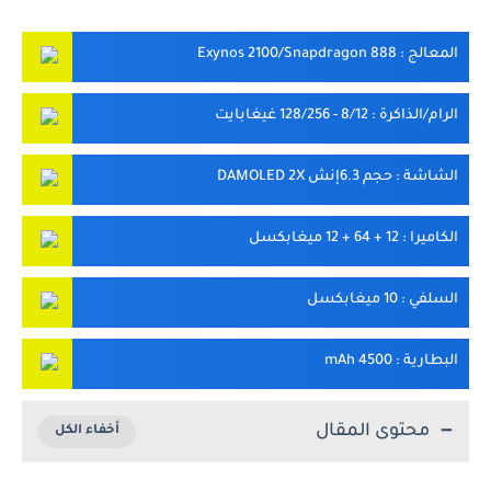
المعالج
: Exynos 2100/Snapdragon 888
الرام/الذاكرة
: 8/12 - 128/256 غيغابايت
الشاشة
: حجم 6.3إنش DAMOLED 2X
الكاميرا
: 12 + 64 + 12 ميغابكسل
السلفي
: 10 ميغابكسل
البطارية
: 4500 mAh
محتوى المقال