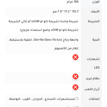
الوزن
169 غرام
الأبعاد
151.7 * 71.2 * 7.9 مم
الشريحة
شريحة واحدة (شريحة نانو او eSIM) أو ثنائي الشريحة
(شريحة نانو او eSIM، وضع استعداد مزدوج)
البنية
واجهة زجاج (Gorilla Glass Victus), خلفية بلاستيكية,
إطار من الألمنيوم
إشعارات
LED
نظام تبريد
أزرار اللعب
إضافات
⛶ مستشعرات :
التسارع ، الدوران ، القرب ، البوصلة ،