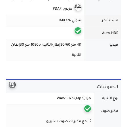
مزدوج PDAF
مستشعر
سوني IMX374
Auto-HDR
فيديو
4K مع 30/60إطار/الثانية, 1080p مع 30إطار/
الثانية
الصوتيات
نوع التنبيه
هزاز,Mp3,نغماتWAV
مكبر صوت
⛶ مع مكبرات صوت ستيريو