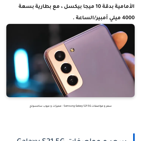
الأمامية بدقة 10 ميجا بيكسل ، مع بطارية بسعة
4000 ميلي أمبير/الساعة .
سعر و مواصفات Samsung Galaxy S21 5G - مميزات و عيوب سامسونج