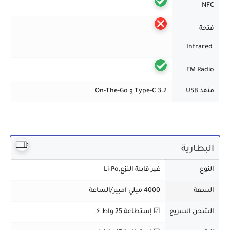
NFC
فتحة
Infrared
FM Radio
منفذ USB
Type-C 3.2 و On-The-Go
البطارية
النوع
غير قابلة النزع,Li-Po
السعة
4000 ميلي امبير/الساعة
الشحن السريع
☑ إستطاعة 25 واط ⚡