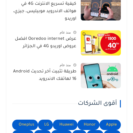
كيفية تسريع الانترنت 4G في
هواتف الاندرويد موبيليس، جيزي،
اوريدو
منذ عام
عرض Ooredoo internet افضل
عروض اوريدو 4G في الجزائر
منذ عام
طريقة تثبيت اَخر تحديث Android
16 لهاتفك الاندرويد
أقوى الشركات
Oneplus
LG
Huawei
Honor
Apple