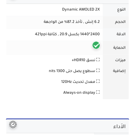
النوع
Dynamic AMOLED 2X
الحجم
6.2 إنش , تأخذ 87.2% من الواجهة
الدقة
2400*1440 بكسل 20:9 , كثافة 421ppi
الحماية
ميزات
⛶ نسق HDR10+
إضافية
⛶ سطوع يصل حتى 1300 nits
⛶ معدل تحديث 120Hz
⛶ Always-on display
الاَداء