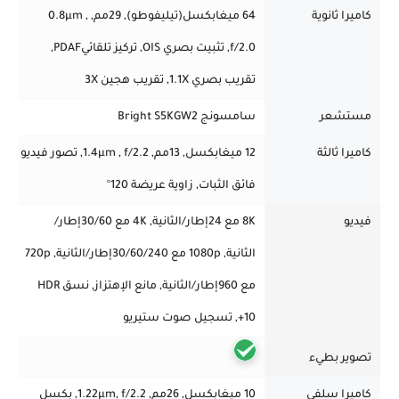
كاميرا ثانوية
64 ميغابكسل(تيليفوطو),
29مم
, 0.8µm ,
f/2.0,
تثبيت بصري OIS, تركيز تلقائيPDAF,
تقريب بصري 1.1X, تقريب هجين 3X
مستشعر
سامسونج Bright S5KGW2
كاميرا ثالثة
12 ميغابكسل
, 13مم
, 1.4µm , f/2.2, تصور فيديو
فائق الثبات, زاوية عريضة 120°
فيديو
8K مع 24إطار/الثانية, 4K مع 30/60إطار/
الثانية, 1080p مع 30/60/240إطار/الثانية, 720p
مع 960إطار/الثانية, مانع الإهتزاز, نسق HDR
10+, تسجيل صوت ستيريو
تصوير بطيء
كاميرا سلفي
10 ميغابكسل, 26مم, 1.22µm, f/2.2, بكسل