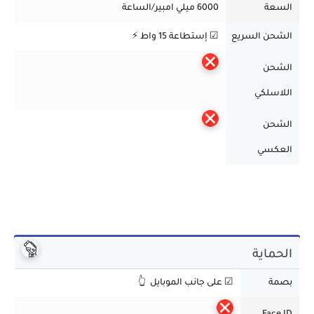
السعة
6000 ميلي امبير/الساعة
الشحن السريع
☑ إستطاعة 15 واط ⚡
الشحن
اللاسلكي
الشحن
العكسي
الحماية
بصمة
☑ على جانب الموبايل 👆