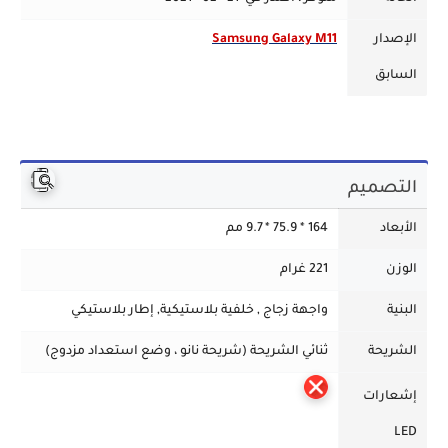
الإصدار
Samsung Galaxy M11
السابق
التصميم
الأبعاد
164 * 75.9 * 9.7 مم
الوزن
221 غرام
البنية
واجهة زجاج , خلفية بلاستيكية, إطار بلاستيكي
الشريحة
ثنائي الشريحة (شريحة نانو ، وضع استعداد مزدوج)
إشعارات
LED