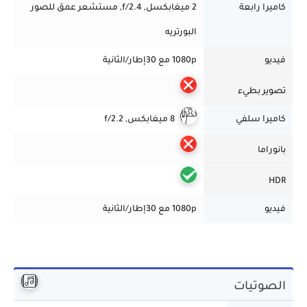
كاميرا رابعة
2 ميغابكسل
,
f/2.4, مستشعر عمق للصور
البورتريه
فيديو
1080p مع 30إطار/الثانية
تصوير بطيء
كاميرا سلفي
8 ميغابكس, f/2.2
بانوراما
HDR
فيديو
1080p مع 30إطار/الثانية
الصوتيات