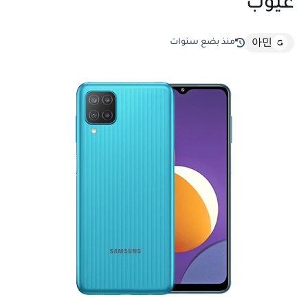
عيوب
منذ بضع سنوات
아민