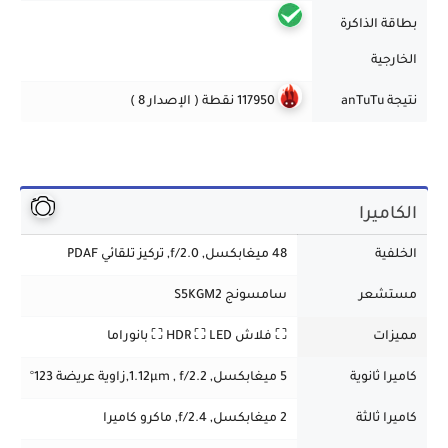
بطاقة الذاكرة
الخارجية
نتيجة anTuTu
117950 نقطة ( الإصدار 8 )
الكاميرا
الخلفية
48 ميغابكسل, f/2.0, تركيز تلقائي PDAF
مستشعر
سامسونج S5KGM2
مميزات
⛶ فلاش HDR ⛶ LED
⛶ بانوراما
كاميرا ثانوية
5 ميغابكسل, 1.12µm , f/2.2,زاوية عريضة 123°
كاميرا ثالثة
2 ميغابكسل
,
f/2.4, ماكرو كاميرا