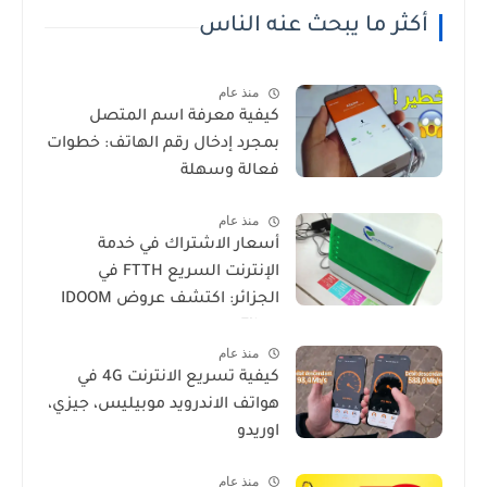
أكثر ما يبحث عنه الناس
منذ عام
كيفية معرفة اسم المتصل
بمجرد إدخال رقم الهاتف: خطوات
فعالة وسهلة
منذ عام
أسعار الاشتراك في خدمة
الإنترنت السريع FTTH في
الجزائر: اكتشف عروض IDOOM
Fibre
منذ عام
كيفية تسريع الانترنت 4G في
هواتف الاندرويد موبيليس، جيزي،
اوريدو
منذ عام