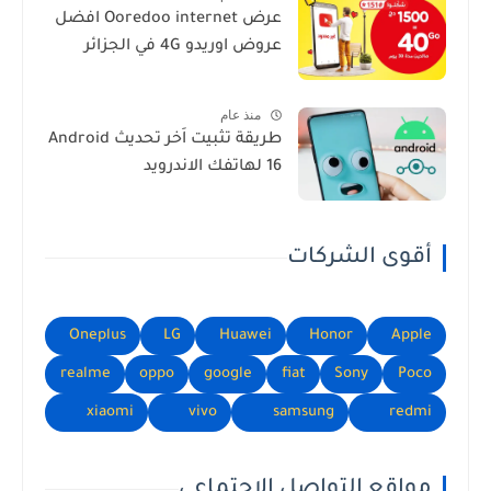
عرض Ooredoo internet افضل
عروض اوريدو 4G في الجزائر
منذ عام
طريقة تثبيت اَخر تحديث Android
16 لهاتفك الاندرويد
أقوى الشركات
Oneplus
LG
Huawei
Honor
Apple
realme
oppo
google
fiat
Sony
Poco
xiaomi
vivo
samsung
redmi
مواقع التواصل الاجتماعي