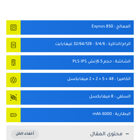
المعالج
: Exynos 850
الرام/الذاكرة
: 3/4/6 - 32/64/128 غيغابايت
الشاشة
: حجم 6.5إنش PLS IPS
الكاميرا
: 48 + 5 + 2 + 2 ميغابكسل
السلفي
: 8 ميغابكسل
البطارية
: 6000 mAh
محتوى المقال