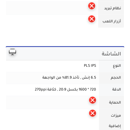
نظام تبريد
أزرار اللعب
الشاشة
النوع
PLS IPS
الحجم
6.5 إنش , تأخذ 81.9% من الواجهة
الدقة
720 * 1600 بكسل 20:9 , كثافة 270ppi
الحماية
ميزات
إضافية