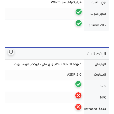
نوع التنبيه
هزاز,Mp3,نغماتWAV
مكبر صوت
جاك 3.5mm
الإتصالات
الوايفاي
Wi-Fi 802.11 b/g/n, واي فاي دايركت, هوتسبوت
البلوتوث
5.0, A2DP
GPS
NFC
فتحة
Infrared