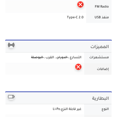
FM Radio
منفذ USB
Type-C 2.0
المميزات
مستشعرات
التسارع ،
الدوران
، القرب ،
البوصلة
إضافات
البطارية
النوع
غير قابلة النزع,Li-Po