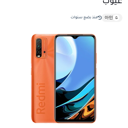
عيوب
منذ بضع سنوات
아민