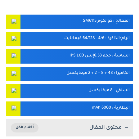
المعالج
: كوالكوم SM6115
الرام/الذاكرة
: 4/6 - 64/128 غيغابايت
الشاشة
: حجم 6.53إنش IPS LCD
الكاميرا
: 48 + 8 + 2 + 2 ميغابكسل
السلفي
: 8 ميغابكسل
البطارية
: 6000 mAh
محتوى المقال