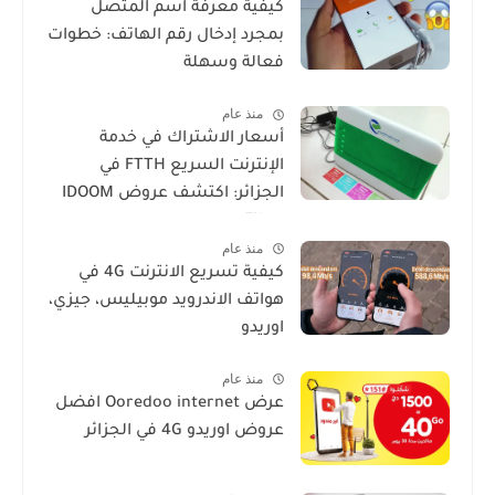
كيفية معرفة اسم المتصل
بمجرد إدخال رقم الهاتف: خطوات
فعالة وسهلة
منذ عام
أسعار الاشتراك في خدمة
الإنترنت السريع FTTH في
الجزائر: اكتشف عروض IDOOM
Fibre
منذ عام
كيفية تسريع الانترنت 4G في
هواتف الاندرويد موبيليس، جيزي،
اوريدو
منذ عام
عرض Ooredoo internet افضل
عروض اوريدو 4G في الجزائر