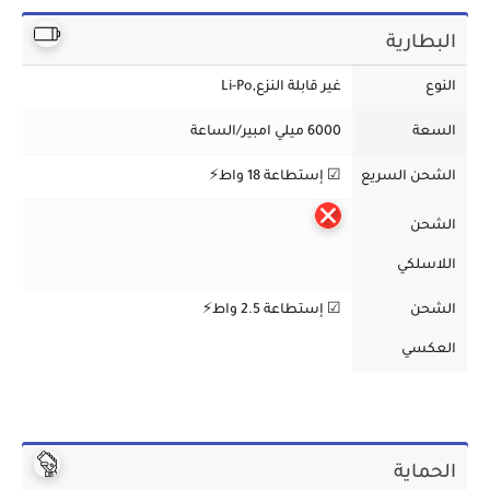
البطارية
النوع
غير قابلة النزع,Li-Po
السعة
6000 ميلي امبير/الساعة
الشحن السريع
☑ إستطاعة 18 واط⚡
الشحن
اللاسلكي
الشحن
☑ إستطاعة 2.5 واط⚡
العكسي
الحماية