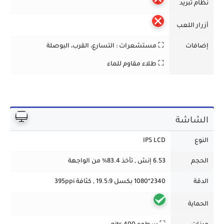
نظام تبريد
أزرار اللعب
إضافات
⛶ مستشعرات :
التسارع، القرب، البوصلة
⛶
طلاء مقاوم للماء
الشاشة
النوع
IPS LCD
الحجم
6.53 إنش , تأخذ 83.4% من الواجهة
الدقة
2340*1080 بكسل 19.5:9 , كثافة 395ppi
الحماية