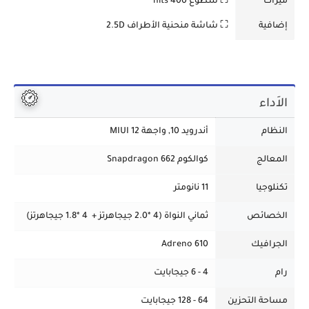
ميزات
⛶ سطوع 400 nits
إضافية
⛶ شاشة منحنية الأطراف 2.5D
الاَداء
النظام
أندرويد 10, واجهة MIUI 12
المعالج
كوالكوم Snapdragon 662
تكنلوجيا
11 نانومتر
الخصائص
ثماني النواة (4 *2.0 جيجاهرتز + 4 *1.8 جيجاهرتز)
الجرافيك
Adreno 610
رام
4 - 6 جيجابايت
مساحة التحزين
64 - 128 جيجابايت