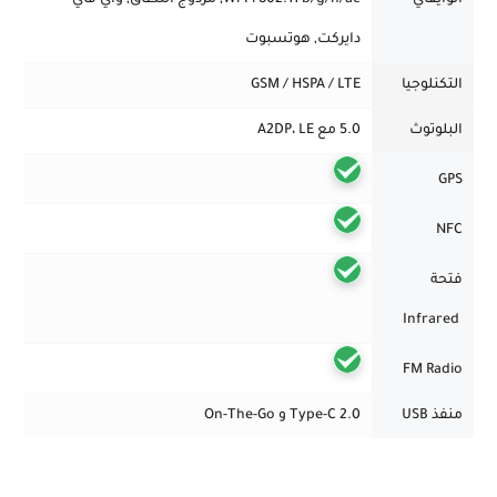
الوايفاي
Wi-Fi 802.11 b/g/n/ac, مزدوج النطاق, واي فاي
دايركت, هوتسبوت
التكنلوجيا
GSM / HSPA / LTE
البلوتوث
5.0 مع A2DP، LE
GPS
NFC
فتحة
Infrared
FM Radio
منفذ USB
Type-C 2.0 و On-The-Go