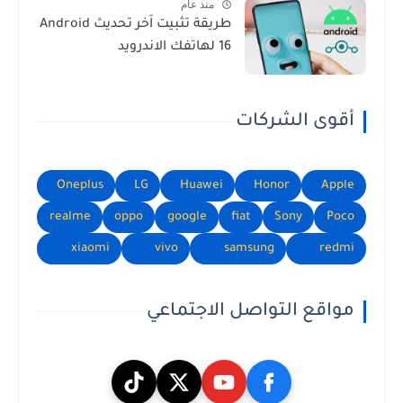
منذ عام
طريقة تثبيت اَخر تحديث Android
16 لهاتفك الاندرويد
أقوى الشركات
Oneplus
LG
Huawei
Honor
Apple
realme
oppo
google
fiat
Sony
Poco
xiaomi
vivo
samsung
redmi
مواقع التواصل الاجتماعي