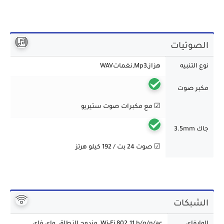
الصوتيات
نوع التنبيه
هزاز,Mp3,نغماتWAV
مكبر صوت
☑ مع مكبرات صوت ستيريو
جاك 3.5mm
☑ صوت 24 بت / 192 كيلو هرتز
الشبكات