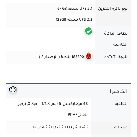
نوع ذاكرة التخزين
UFS 2.1 نسخة 64GB
UFS 2.2 نسخة 128GB
بطاقة الذاكرة
الخارجية
نتيجة anTuTu
188390 نقطة ( الإصدار 8 )
الكاميرا
الخلفية
48 ميغابكسل, 26مم, 0.8µm, f/1.8, تركيز
تلقائيPDAF
مميزات
⛶فلاش HDR ⛶ LED
⛶ بانوراما