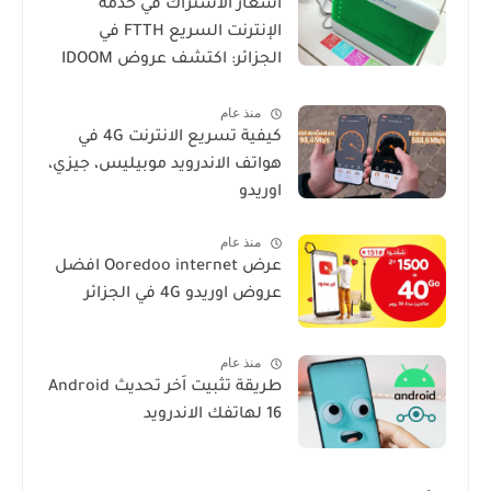
أسعار الاشتراك في خدمة
الإنترنت السريع FTTH في
الجزائر: اكتشف عروض IDOOM
Fibre
منذ عام
كيفية تسريع الانترنت 4G في
هواتف الاندرويد موبيليس، جيزي،
اوريدو
منذ عام
عرض Ooredoo internet افضل
عروض اوريدو 4G في الجزائر
منذ عام
طريقة تثبيت اَخر تحديث Android
16 لهاتفك الاندرويد