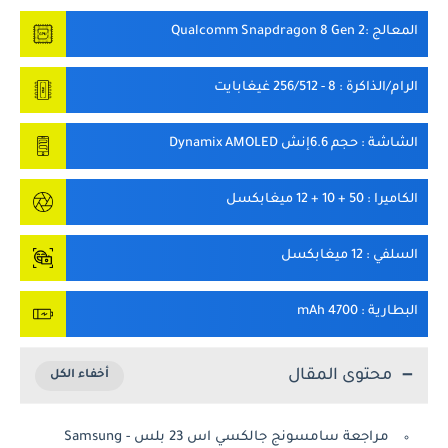
المعالج
:Qualcomm Snapdragon 8 Gen 2
الرام/الذاكرة
: 8 - 256/512 غيغابايت
الشاشة
: حجم 6.6إنش Dynamix AMOLED
الكاميرا
: 50 + 10 + 12 ميغابكسل
السلفي
: 12 ميغابكسل
البطارية
: 4700 mAh
محتوى المقال
مراجعة سامسونج جالكسي اس 23 بلس - Samsung