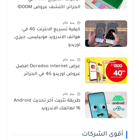
الجزائر: اكتشف عروض IDOOM
Fibre
منذ عام
كيفية تسريع الانترنت 4G في
هواتف الاندرويد موبيليس، جيزي،
اوريدو
منذ عام
عرض Ooredoo internet افضل
عروض اوريدو 4G في الجزائر
منذ عام
طريقة تثبيت اَخر تحديث Android
16 لهاتفك الاندرويد
أقوى الشركات