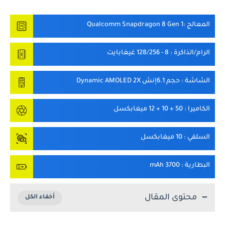
المعالج
:Qualcomm Snapdragon 8 Gen 1
الرام/الذاكرة
: 8 - 128/256 غيغابايت
الشاشة
: حجم 6.1إنش Dynamic AMOLED 2X
الكاميرا
: 50 + 10 + 12 ميغابكسل
السلفي
: 10 ميغابكسل
البطارية
: 3700 mAh
محتوى المقال