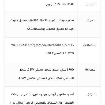
الأمامية
1.22µm، PDAF مزدوج
الصوت
مكبر صوت ستيريو، 32-bit/384kHz، معدل صوت
جيد، تم تعديل الصوت بواسطة AKG
الاتصالات
Wi-Fi 802.11 a/b/g/n/ac/6، Bluetooth 5.2، NFC،
USB Type-C 3.2، OTG
البطارية
3700 مللي أمبير، شحن سلكي 25W، شحن
لاسلكي 15W، شحن لاسلكي عكسي 4.5W
الألوان
أسود فانتوم، أبيض، وردي ذهبي، أخضر، رسومات
الفحم، أزرق السماء، بنفسجي، كريم، أرجواني بورا