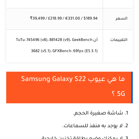
السعر
$189.94 / €331.00 / £218.99 / ₹39,499
التقييمات
أنTuTu: 745496 (v8)، 881428 (v9)، GeekBench:
3682 (v5.1)، GFXBench: 69fps (ES 3.1)
ما هي عيوب Samsung Galaxy S22
5G ؟
شاشة صغيرة الحجم.
لا يوجد به منفذ للسماعات.
لا يمكنك وضع بطاقة تخزين خارجية.