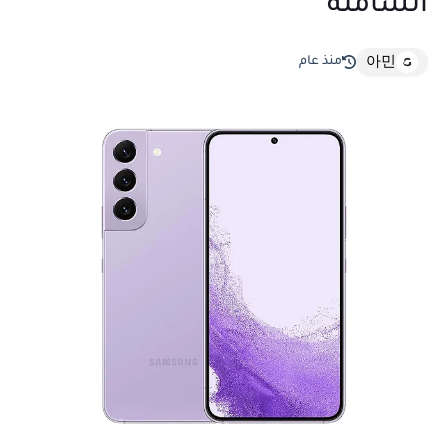
الشاملة
منذ عام
아민