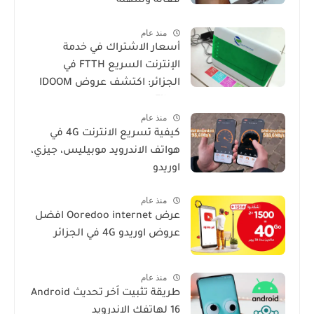
فعالة وسهلة
منذ عام
أسعار الاشتراك في خدمة
الإنترنت السريع FTTH في
الجزائر: اكتشف عروض IDOOM
Fibre
منذ عام
كيفية تسريع الانترنت 4G في
هواتف الاندرويد موبيليس، جيزي،
اوريدو
منذ عام
عرض Ooredoo internet افضل
عروض اوريدو 4G في الجزائر
منذ عام
طريقة تثبيت اَخر تحديث Android
16 لهاتفك الاندرويد