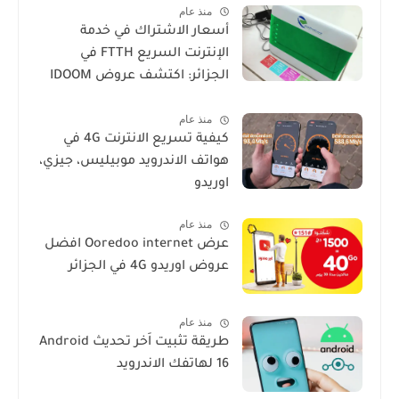
منذ عام
أسعار الاشتراك في خدمة
الإنترنت السريع FTTH في
الجزائر: اكتشف عروض IDOOM
Fibre
منذ عام
كيفية تسريع الانترنت 4G في
هواتف الاندرويد موبيليس، جيزي،
اوريدو
منذ عام
عرض Ooredoo internet افضل
عروض اوريدو 4G في الجزائر
منذ عام
طريقة تثبيت اَخر تحديث Android
16 لهاتفك الاندرويد