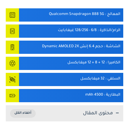
المعالج
: Qualcomm Snapdragon 888 5G
الرام/الذاكرة
: 6/8 - 128/256 غيغابايت
الشاشة
: حجم 6.4 إنش Dynamic AMOLED 2X
الكاميرا
: 12 + 8 + 12 ميغابكسل
السلفي
: 32 ميغابكسل
البطارية
: 4500 mAh
محتوى المقال