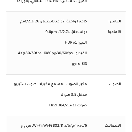
الميزات: فلاش LED، HDR التلقائي، بانوراما
الكاميرا
كاميرا واحدة: 32 ميجابكسل، f/2.2، 26مم
الأمامية
(واسعة)، 1/2.74"، 0.8µm
الميزات: HDR
الفيديو: 4K@30/60fps، 1080p@30/60fps،
gyro-EIS
الصوت
مكبر الصوت: نعم، مع مكبرات صوت ستيريو
مدخل 3.5 مم: لا
صوت 32-بت/384 كHz
الاتصالات
Wi-Fi: Wi-Fi 802.11 a/b/g/n/ac/6، مزدوج