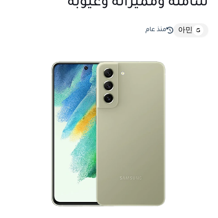
شاملة ومميزاته وعيوبه
منذ عام
아민