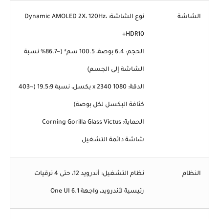
الشاشة
نوع الشاشة: Dynamic AMOLED 2X، 120Hz،
HDR10+
الحجم: 6.4 بوصة، 100.5 سم² (~86.7% نسبة
الشاشة إلى الجسم)
الدقة: 1080 x 2340 بكسل، نسبة 19.5:9 (~403
كثافة البكسل لكل بوصة)
الحماية: Corning Gorilla Glass Victus
شاشة دائمة التشغيل
النظام
نظام التشغيل: أندرويد 12، حتى 4 ترقيات
رئيسية لأندرويد، واجهة One UI 6.1