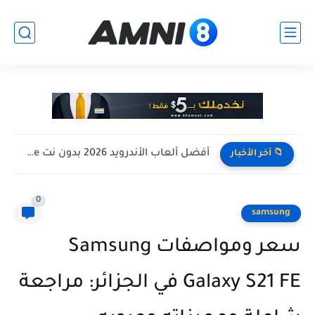
افضل تجميعة كمبيوتر للالعاب بأرخص سعر ممكن ! تجميعة Pc...
📁 آخر الأخبار
0
samsung
سعر ومواصفات Samsung
Galaxy S21 FE في الجزائر: مراجعة