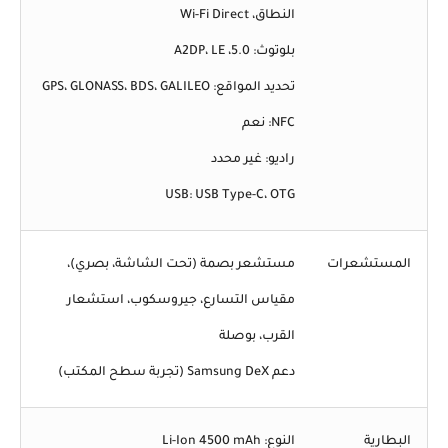
النطاق، Wi-Fi Direct
بلوتوث: 5.0، A2DP، LE
تحديد المواقع: GPS، GLONASS، BDS، GALILEO
NFC: نعم
راديو: غير محدد
USB: USB Type-C، OTG
المستشعرات
مستشعر بصمة (تحت الشاشة، بصري)،
مقياس التسارع، جيروسكوب، استشعار
القرب، بوصلة
دعم Samsung DeX (تجربة سطح المكتب)
البطارية
النوع: Li-Ion 4500 mAh