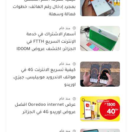
بمجرد إدخال رقم الهاتف: خطوات
فعالة وسهلة
منذ عام
أسعار الاشتراك في خدمة
الإنترنت السريع FTTH في
الجزائر: اكتشف عروض IDOOM
Fibre
منذ عام
كيفية تسريع الانترنت 4G في
هواتف الاندرويد موبيليس، جيزي،
اوريدو
منذ عام
عرض Ooredoo internet افضل
عروض اوريدو 4G في الجزائر
منذ عام