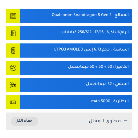
المعالج
: Qualcomm Snapdragon 8 Gen 2
الرام/الذاكرة
: 12/16 - 256/512 غيغابايت
الشاشة
: حجم 6.73 إنش LTPO3 AMOLED
الكاميرا
: 50 + 50 + 50 ميغابكسل
السلفي
: 32 ميغابكسل
البطارية
: 5000 mAh
محتوى المقال