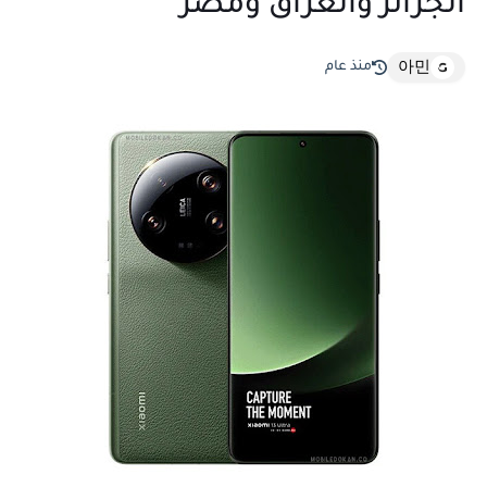
الجزائر والعراق ومصر
منذ عام
아민