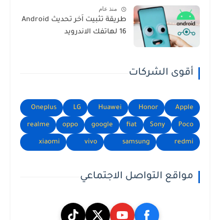
منذ عام
طريقة تثبيت اَخر تحديث Android
16 لهاتفك الاندرويد
أقوى الشركات
Oneplus
LG
Huawei
Honor
Apple
realme
oppo
google
fiat
Sony
Poco
xiaomi
vivo
samsung
redmi
مواقع التواصل الاجتماعي