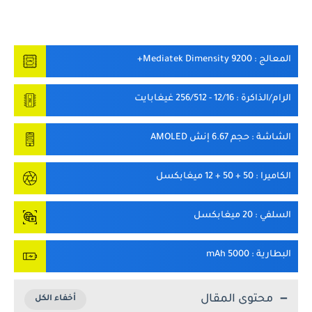
المعالج
: Mediatek Dimensity 9200+
الرام/الذاكرة
: 12/16 - 256/512 غيغابايت
الشاشة
: حجم 6.67 إنش AMOLED
الكاميرا
: 50 + 50 + 12 ميغابكسل
السلفي
: 20 ميغابكسل
البطارية
: 5000 mAh
محتوى المقال