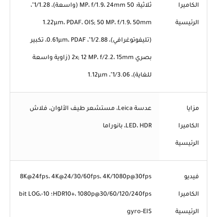
الكاميرا
ثلاثية: 50 MP، f/1.9، 24mm (واسعة)، 1/1.28"،
الرئيسية
1.22µm، PDAF، OIS; 50 MP، f/1.9، 50mm
(تليفوتوغرافي)، 1/2.88"، 0.61µm، PDAF، تكبير
بصري 2x; 12 MP، f/2.2، 15mm (زاوية واسعة
للغاية)، 1/3.06"، 1.12µm
مزايا
عدسة Leica، مستشعر طيف الألوان، فلاش
الكاميرا
LED، HDR، بانوراما
الرئيسية
فيديو
8K@24fps، 4K@24/30/60fps، 4K/1080p@30fps
الكاميرا
HDR10+، 1080p@30/60/120/240fps؛ 10-bit LOG،
الرئيسية
gyro-EIS