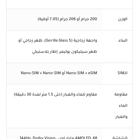
الوزن
200 جرام أو 206 جرام (7.05 أوقية)
البناء
واجهة زجاجية (Gorilla Glass 5)، ظهر زجاجي أو
ظهر سيليكون بوليمر، إطار بلاستيكي
الـSIM
Nano-SIM + eSIM أو Nano-SIM + Nano-SIM
مقاومة
مقاوم للماء والغبار (حتى 1.5 متر لمدة 30 دقيقة)
الماء
والغبار
الشاشة
AMOLED، 68 مليار لون، 144Hz، Dolby Vision،