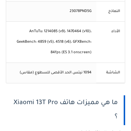
النماذج
23078PND5G
الأداء
AnTuTu: 1214085 (v9)، 1470464 (v10)،
GeekBench: 4859 (v5)، 4518 (v6)، GFXBench:
84fps (ES 3.1 onscreen)
الشاشة
1094 نيتس الحد الأقصى للسطوع (مقاس)
ما هي مميزات هاتف Xiaomi 13T Pro
؟