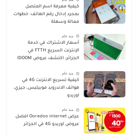
كيفية معرفة اسم المتصل
بمجرد إدخال رقم الهاتف: خطوات
فعالة وسهلة
منذ عام
أسعار الاشتراك في خدمة
الإنترنت السريع FTTH في
الجزائر: اكتشف عروض IDOOM
Fibre
منذ عام
كيفية تسريع الانترنت 4G في
هواتف الاندرويد موبيليس، جيزي،
اوريدو
منذ عام
عرض Ooredoo internet افضل
عروض اوريدو 4G في الجزائر