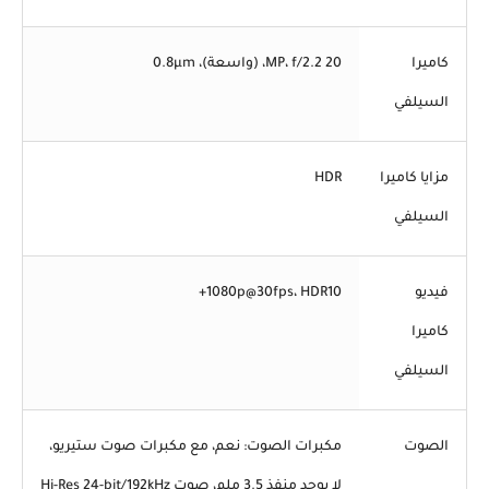
كاميرا
20 MP، f/2.2، (واسعة)، 0.8µm
السيلفي
مزايا كاميرا
HDR
السيلفي
فيديو
1080p@30fps، HDR10+
كاميرا
السيلفي
الصوت
مكبرات الصوت: نعم، مع مكبرات صوت ستيريو،
لا يوجد منفذ 3.5 ملم، صوت Hi-Res 24-bit/192kHz