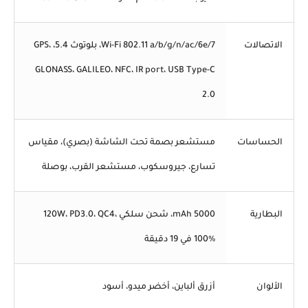
الاتصالات
Wi-Fi 802.11 a/b/g/n/ac/6e/7، بلوتوث 5.4، GPS،
GLONASS، GALILEO، NFC، IR port، USB Type-C
2.0
الحساسات
مستشعر بصمة تحت الشاشة (بصري)، مقياس
تسارع، جيروسكوب، مستشعر القرب، بوصلة
البطارية
5000 mAh، شحن سلكي 120W، PD3.0، QC4،
100% في 19 دقيقة
الألوان
أزرق ألباين، أخضر ميدو، أسود