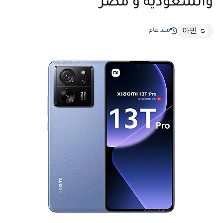
والسعودية و مصر
منذ عام
아민