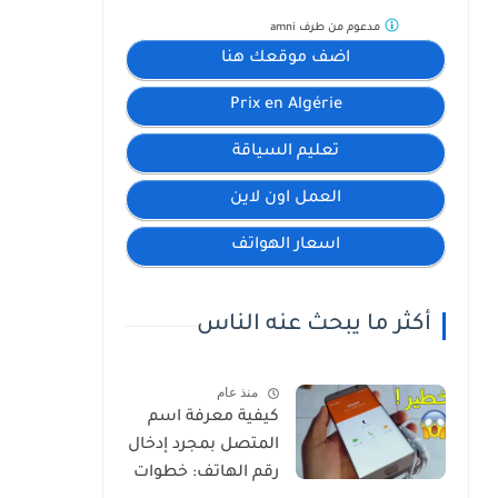
مدعوم من طرف
amni
اضف موقعك هنا
Prix en Algérie
تعليم السياقة
العمل اون لاين
اسعار الهواتف
أكثر ما يبحث عنه الناس
منذ عام
كيفية معرفة اسم
المتصل بمجرد إدخال
رقم الهاتف: خطوات