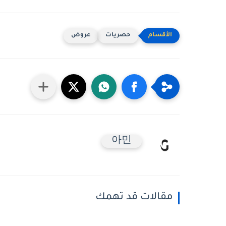
حصريات
عروض
아민
مقالات قد تهمك