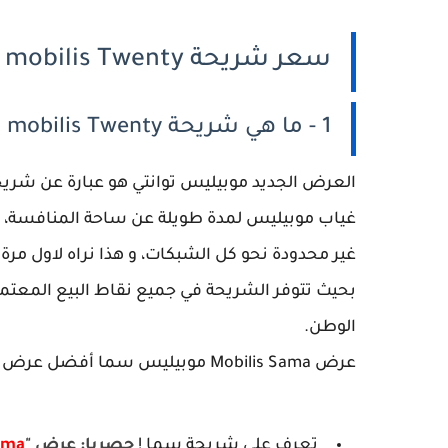
سعر شريحة mobilis Twenty أفضل عرض جيل رابع 4G في الجزائر
1 - ما هي شريحة mobilis Twenty ؟
العرض الجديد موبيليس توانتي هو عبارة عن شريحة
غياب موبيليس لمدة طويلة عن ساحة المنافسة، ها
بحيث تتوفر الشريحة في جميع نقاط البيع المعتمد
الوطن.
عرض Mobilis Sama موبيليس سما أفضل عرض 4G في الجزائر
تعرف على شريحة سما !
حصريا: عرض "
ama