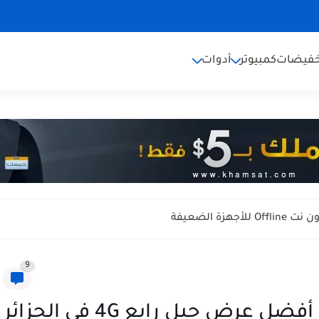
خفيضات
كمبيوتر
أدوات
9