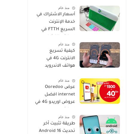
فعالة وسهلة
منذ عام
أسعار الاشتراك في
خدمة الإنترنت
السريع FTTH في
الجزائر: اكتشف
منذ عام
عروض IDOOM Fibre
كيفية تسريع
الانترنت 4G في
هواتف الاندرويد
موبيليس، جيزي،
منذ عام
اوريدو
عرض Ooredoo
internet افضل
عروض اوريدو 4G في
الجزائر
منذ عام
طريقة تثبيت اَخر
تحديث Android 16