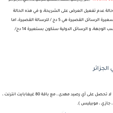
الة عدم تفعيل العرض على الشريحة، و في هذه الحالة
ستكون تسعيرة المكالمات 3.98 دج/ 30 ثانية، و تسعيرة الرسائل القصيرة هي 5 دج / للرسالة القصيرة، اما
الاتصالات الدولية فستكون بالتسعيرة العادية حسب الوجهة، و الرسائل الدولية ستكون بستعيرة 14 دج/
باقة mobilis Twenty 2000 مقابل 2000 دج : لا تحصل على أي رصيد مهدى ، مع باقة 80 غيغابايت انترنت ،
 جازي ، موبيليس ).