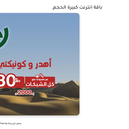
باقة انترنت كبيرة الحجم.
سعر شريحة mobilis Twenty أفضل عرض جيل رابع 4G في الجزائر