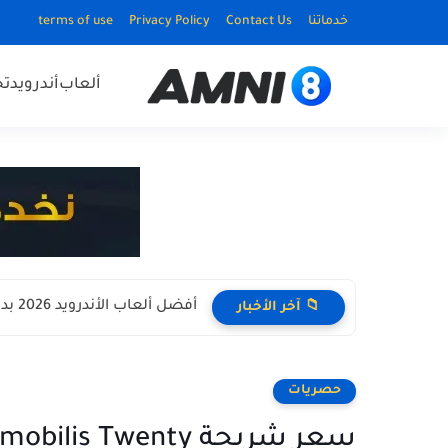
خدماتنا
Contact Us
Privacy Policy
terms of use
ألعاب
أندرويد
ت
أفضل ألعاب الأندرويد 2026 بدون نت Offline للأجهزة الضعيفة
📁 آخر الأخبار
حصريات
سعر شريحة mobilis Twenty أفضل عرض جيل رابع 4G في الجزائر