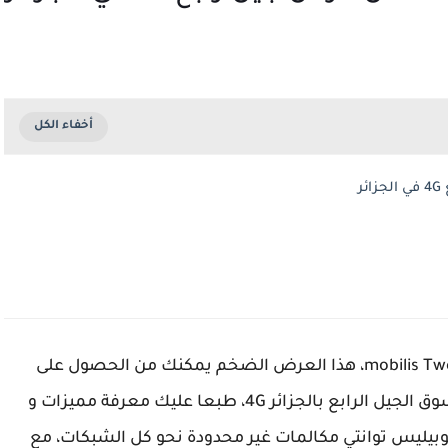
قامت مؤخراََ موبيليس بإطلاق شريحة جديدة mobilis Twenty، هذا العرض الضخم يمكنك من الحصول على
حجم انترنت لم يسبق لاي شركة اخرى طرحه في سوق الجيل الرابع بالجزائر 4G، طبعا عليك معرفة مميزات و
بيليس توانتي مكالمات غير محدودة نحو كل الشبكات، مع