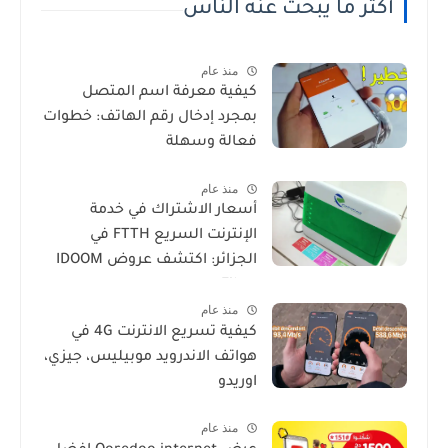
أكثر ما يبحث عنه الناس
منذ عام
كيفية معرفة اسم المتصل
بمجرد إدخال رقم الهاتف: خطوات
فعالة وسهلة
منذ عام
أسعار الاشتراك في خدمة
الإنترنت السريع FTTH في
الجزائر: اكتشف عروض IDOOM
Fibre
منذ عام
كيفية تسريع الانترنت 4G في
هواتف الاندرويد موبيليس، جيزي،
اوريدو
منذ عام