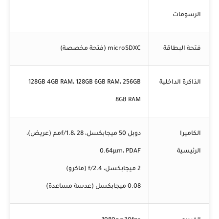
الرسومات
فتحة البطاقة
microSDXC (فتحة مخصصة)
الذاكرة الداخلية
128GB 4GB RAM، 128GB 6GB RAM، 256GB
8GB RAM
الكاميرا
دوبل 50 ميجابكسل، f/1.8، 28مم (عريض)،
الرئيسية
0.64µm، PDAF
2 ميجابكسل، f/2.4 (ماكرو)
0.08 ميجابكسل (عدسة مساعدة)