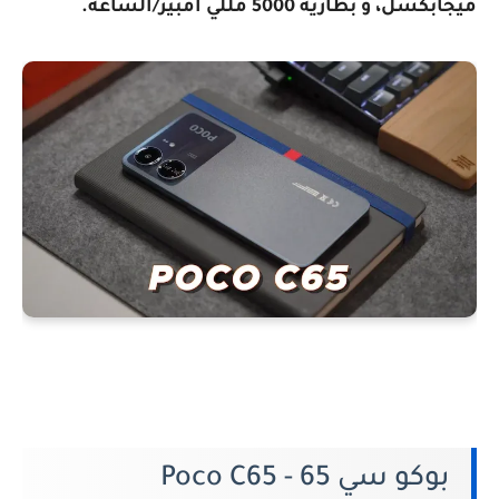
ميجابكسل، و بطارية 5000 مللي امبير/الساعة.
بوكو سي 65 - Poco C65