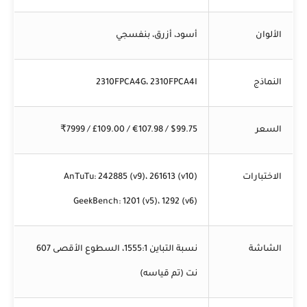
الألوان
أسود، أزرق، بنفسجي
النماذج
2310FPCA4G، 2310FPCA4I
السعر
$99.75 / €107.98 / £109.00 / ₹7999
الاختبارات
AnTuTu: 242885 (v9)، 261613 (v10)
GeekBench: 1201 (v5)، 1292 (v6)
الشاشة
نسبة التباين 1555:1، السطوع الأقصى 607
نت (تم قياسه)