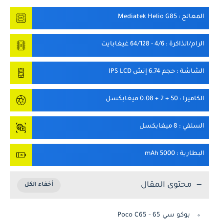
المعالج
: Mediatek Helio G85
الرام/الذاكرة
: 4/6 - 64/128 غيغابايت
الشاشة
: حجم 6.74 إنش IPS LCD
الكاميرا
: 50 + 2 + 0.08 ميغابكسل
السلفي
: 8 ميغابكسل
البطارية
: 5000 mAh
محتوى المقال
بوكو سي 65 - Poco C65