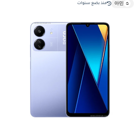
منذ بضع سنوات
아민