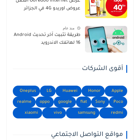
عرض Ooredoo internet افضل
عروض اوريدو 4G في الجزائر
منذ عام
طريقة تثبيت اَخر تحديث Android
16 لهاتفك الاندرويد
أقوى الشركات
Oneplus
LG
Huawei
Honor
Apple
realme
oppo
google
fiat
Sony
Poco
xiaomi
vivo
samsung
redmi
مواقع التواصل الاجتماعي