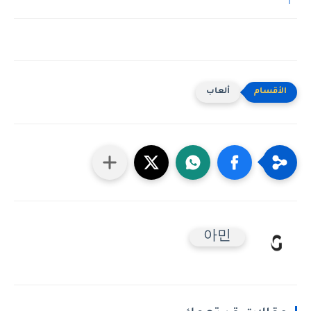
ألعاب
아민