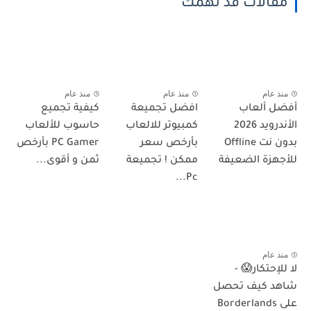
مقالات قد تهمك
منذ عام
منذ عام
منذ عام
أفضل ألعاب
افضل تجميعة
كيفية تجميع
الأندرويد 2026
كمبيوتر للالعاب
حاسوب للألعاب
بدون نت Offline
بأرخص سعر
PC Gamer بأرخص
للأجهزة الضعيفة
ممكن ! تجميعة
ثمن و أقوى...
Pc...
منذ عام
لا للإحتكار😱 -
شاهد كيف تحصل
على Borderlands