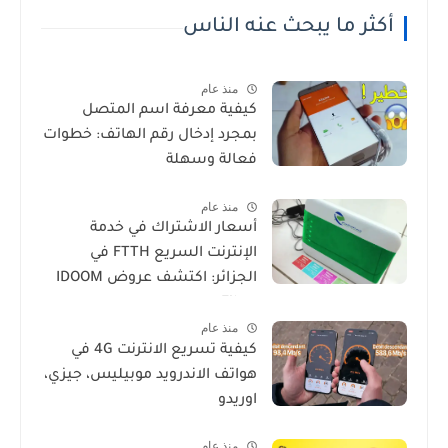
أكثر ما يبحث عنه الناس
منذ عام
كيفية معرفة اسم المتصل
بمجرد إدخال رقم الهاتف: خطوات
فعالة وسهلة
منذ عام
أسعار الاشتراك في خدمة
الإنترنت السريع FTTH في
الجزائر: اكتشف عروض IDOOM
Fibre
منذ عام
كيفية تسريع الانترنت 4G في
هواتف الاندرويد موبيليس، جيزي،
اوريدو
منذ عام