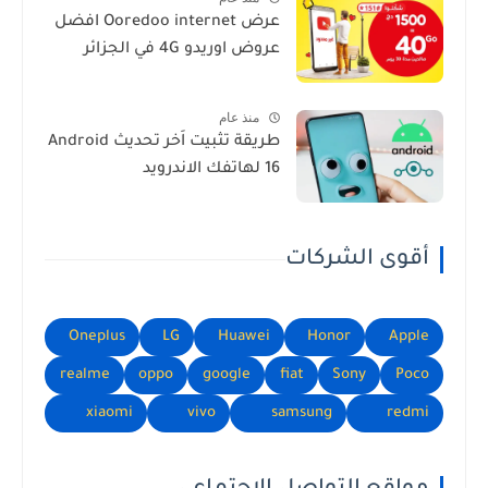
عرض Ooredoo internet افضل
عروض اوريدو 4G في الجزائر
منذ عام
طريقة تثبيت اَخر تحديث Android
16 لهاتفك الاندرويد
أقوى الشركات
Oneplus
LG
Huawei
Honor
Apple
realme
oppo
google
fiat
Sony
Poco
xiaomi
vivo
samsung
redmi