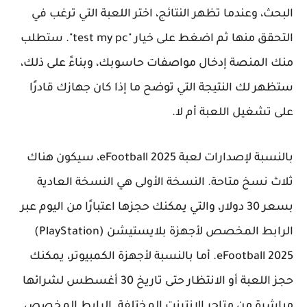
البحث، وعندما تظهر النتائج، اختر اللعبة التي ترغب في
التحقق منها ثم اضغط على خيار "test my pc". ستطلب
منك المنصة إدخال مواصفات حاسوبك، وبناءً على ذلك،
ستظهر لك النتيجة التي توضح ما إذا كان جهازك قادرًا
على تشغيل اللعبة أم لا.
بالنسبة لإصدارات لعبة eFootball 2025، سيكون هناك
ثلاث نسخ متاحة. النسخة الأولى هي النسخة العادية
بسعر 30 دولار، والتي يمكنك حجزها اعتبارًا من اليوم عبر
الرابط المخصص لأجهزة بلايستيشن (PlayStation)
eFootball 2025. أما بالنسبة لأجهزة الكمبيوتر، يمكنك
حجز اللعبة أو الانتظار حتى تاريخ 30 أغسطس لشرائها
مباشرة من متاجر الإنترنت المختلفة. الرابط المخصص