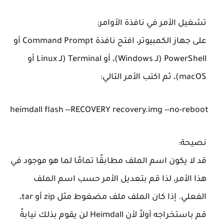
تشغيل الأمر في نافذة الأوامر
:
على جهاز الكمبيوتر، افتح نافذة
Command Prompt
أو
PowerShell
(لـ Windows)، أو
Terminal
(لـ Linux أو
macOS)، ثم اكتب الأمر التالي:
heimdall flash 
--RECOVERY
 recovery
.img
--no-reboot
نصيحة
:
قد لا يكون اسم الملف مطابقًا تمامًا لما هو موجود في
هذا الأمر، لذا قم بتعديل الأمر حسب اسم الملف
الفعلي. إذا كان الملف ملف مضغوط مثل zip أو tar،
قم باستخراجه أولاً لأن
Heimdall
لن يقوم بذلك نيابةً