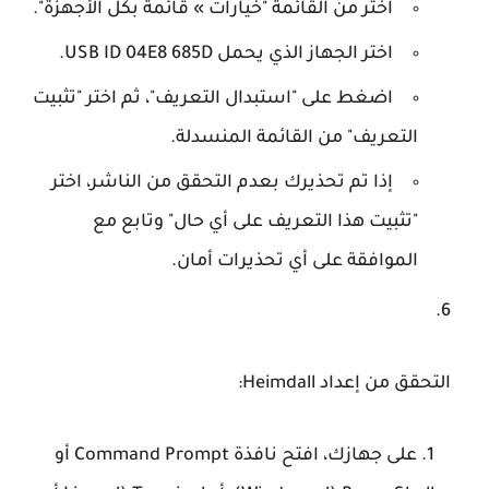
اختر من القائمة "خيارات » قائمة بكل الأجهزة".
اختر الجهاز الذي يحمل USB ID 04E8 685D.
اضغط على "استبدال التعريف"، ثم اختر "تثبيت
التعريف" من القائمة المنسدلة.
إذا تم تحذيرك بعدم التحقق من الناشر، اختر
"تثبيت هذا التعريف على أي حال" وتابع مع
الموافقة على أي تحذيرات أمان.
التحقق من إعداد Heimdall
:
على جهازك، افتح نافذة
Command Prompt
أو