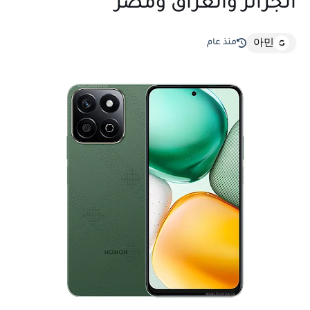
الجزائر والعراق ومصر
منذ عام
아민