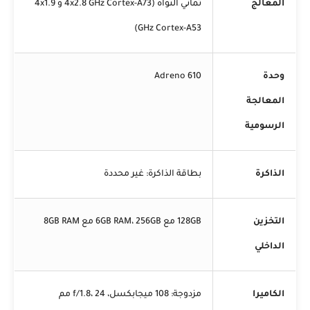
المعالج
ثماني النواة (4x2.8 GHz Cortex-A73 و 4x1.9
GHz Cortex-A53)
وحدة
Adreno 610
المعالجة
الرسومية
الذاكرة
بطاقة الذاكرة: غير محددة
التخزين
128GB مع 6GB RAM، 256GB مع 8GB RAM
الداخلي
الكاميرا
مزدوجة: 108 ميجابكسل، f/1.8، 24 مم