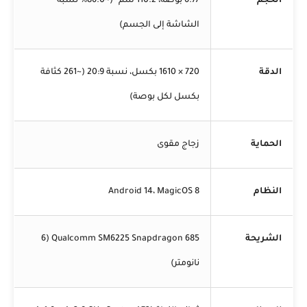
الحجم
6.77 بوصة، 110.2 سم² (~86.0% نسبة
الشاشة إلى الجسم)
الدقة
720 × 1610 بكسل، نسبة 20:9 (~261 كثافة
بكسل لكل بوصة)
الحماية
زجاج مقوى
النظام
Android 14، MagicOS 8
الشريحة
Qualcomm SM6225 Snapdragon 685 (6
نانومتر)