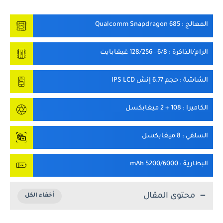
المعالج
: Qualcomm Snapdragon 685
الرام/الذاكرة
: 6/8 - 128/256 غيغابايت
الشاشة
: حجم 6.77 إنش IPS LCD
الكاميرا
: 108 + 2 ميغابكسل
السلفي
: 8 ميغابكسل
البطارية
: 5200/6000 mAh
محتوى المقال