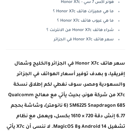
هونر اكس 7 سي - Honor X7c
ما هي مميزات هاتف Honor X7c ؟
ما هي عيوب هاتف Honor X7c ؟
شراء هاتف Honor X7c من الانترنت ؟
سعر هاتف Honor X7c في الجزائر
سعر هاتف Honor X7c في الجزائر والخليج وشمال
إفريقيا، و بهدف توفير أسعار الهواتف في الجزائر
والسعودية ومصر، سوف نغطي لكم إطلاق نسخة
X7c من شركة هونر، بحيث يأتي مع معالج Qualcomm
SM6225 Snapdragon 685 (6 نانومتر)، وشاشة بحجم
6.77 إنش دقة 720 × 1610 بكسل، ويعمل مع نظام
تشغيل Android 14 وMagicOS 8. لا ننسى أن X7c يأتي