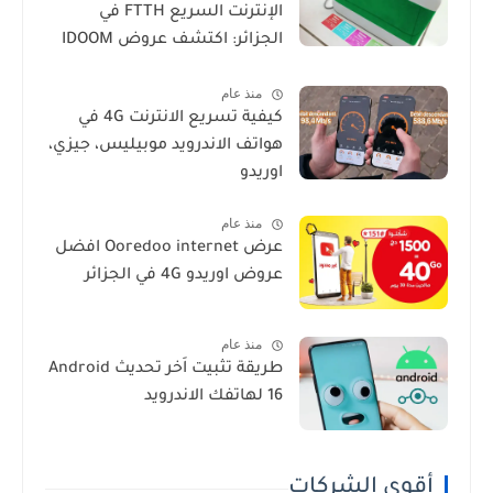
الإنترنت السريع FTTH في
الجزائر: اكتشف عروض IDOOM
Fibre
منذ عام
كيفية تسريع الانترنت 4G في
هواتف الاندرويد موبيليس، جيزي،
اوريدو
منذ عام
عرض Ooredoo internet افضل
عروض اوريدو 4G في الجزائر
منذ عام
طريقة تثبيت اَخر تحديث Android
16 لهاتفك الاندرويد
أقوى الشركات