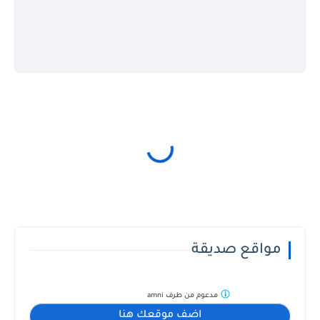
مواقع صديقة
مدعوم من طرف
amni
اضف موقعك هنا