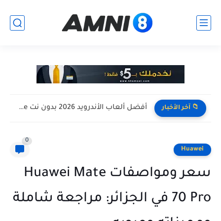
افضل تجميعة كمبيوتر للالعاب بأرخص سعر ممكن ! تجميعة Pc...
📁 آخر الأخبار
0
Huawei
سعر ومواصفات Huawei Mate
70 Pro في الجزائر: مراجعة شاملة