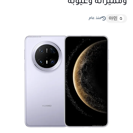
ومميزاته وعيوبه
منذ عام
아민