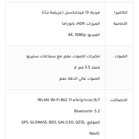
الكاميرا
فردية:
13 ميجابكسل (عريضة جدًا)
الأمامية
الميزات:
HDR، بانوراما
الفيديو:
4K، 1080p
الصوت
مكبرات الصوت:
نعم، مع سماعات ستيريو
منفذ 3.5 مم:
لا
الصوت عالي الدقة:
نعم
الاتصالات
Wi-Fi 802.11 a/b/g/n/ac/6/7
WLAN:
Bluetooth:
5.2
الموقع:
GPS، GLONASS، BDS، GALILEO، QZSS،
NavIC