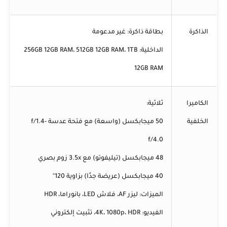
الذاكرة
بطاقة ذاكرة:
غير مدعومة
الداخلية:
256GB 12GB RAM، 512GB 12GB RAM، 1TB
12GB RAM
الكاميرا
ثلاثية:
الخلفية
50 ميجابكسل (واسعة) مع فتحة عدسة f/1.4-
f/4.0
48 ميجابكسل (تيليفوتو) مع 3.5x زوم بصري
40 ميجابكسل (عريضة جدًا) بزاوية 120°
الميزات:
ليزر AF، فلاش LED، بانوراما، HDR
الفيديو:
4K، 1080p، HDR، تثبيت إلكتروني