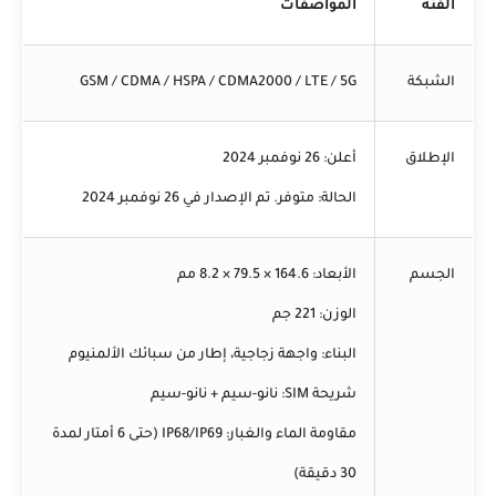
الفئة
المواصفات
الشبكة
GSM / CDMA / HSPA / CDMA2000 / LTE / 5G
الإطلاق
أعلن:
26 نوفمبر 2024
الحالة:
متوفر. تم الإصدار في 26 نوفمبر 2024
الجسم
الأبعاد:
164.6 × 79.5 × 8.2 مم
الوزن:
221 جم
البناء:
واجهة زجاجية، إطار من سبائك الألمنيوم
شريحة SIM:
نانو-سيم + نانو-سيم
مقاومة الماء والغبار:
IP68/IP69 (حتى 6 أمتار لمدة
30 دقيقة)