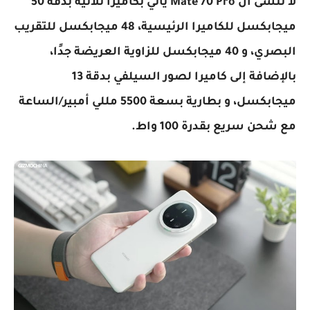
لا ننسى ان Mate 70 Pro يأتي بكاميرا ثلاثية بدقة 50
ميجابكسل للكاميرا الرئيسية، 48 ميجابكسل للتقريب
البصري، و 40 ميجابكسل للزاوية العريضة جدًا،
بالإضافة إلى كاميرا لصور السيلفي بدقة 13
ميجابكسل، و بطارية بسعة 5500 مللي أمبير/الساعة
مع شحن سريع بقدرة 100 واط.