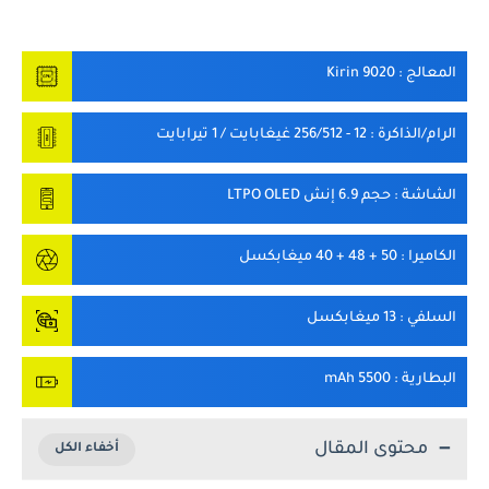
المعالج
: Kirin 9020
الرام/الذاكرة
: 12 - 256/512 غيغابايت / 1 تيرابايت
الشاشة
: حجم 6.9 إنش LTPO OLED
الكاميرا
: 50 + 48 + 40 ميغابكسل
السلفي
: 13 ميغابكسل
البطارية
: 5500 mAh
محتوى المقال