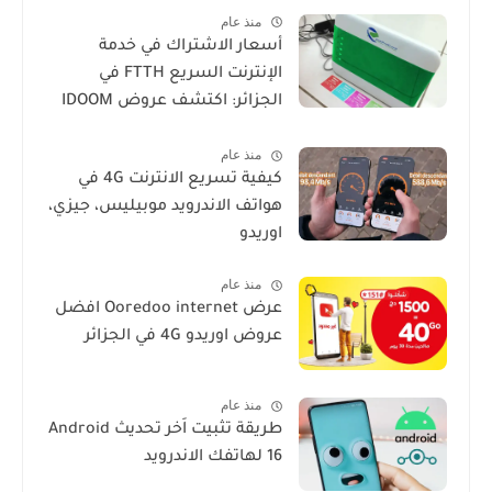
منذ عام
أسعار الاشتراك في خدمة
الإنترنت السريع FTTH في
الجزائر: اكتشف عروض IDOOM
Fibre
منذ عام
كيفية تسريع الانترنت 4G في
هواتف الاندرويد موبيليس، جيزي،
اوريدو
منذ عام
عرض Ooredoo internet افضل
عروض اوريدو 4G في الجزائر
منذ عام
طريقة تثبيت اَخر تحديث Android
16 لهاتفك الاندرويد