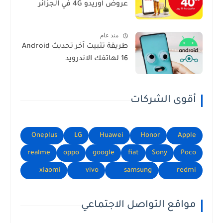
عروض اوريدو 4G في الجزائر
منذ عام
طريقة تثبيت اَخر تحديث Android
16 لهاتفك الاندرويد
أقوى الشركات
Oneplus
LG
Huawei
Honor
Apple
realme
oppo
google
fiat
Sony
Poco
xiaomi
vivo
samsung
redmi
مواقع التواصل الاجتماعي