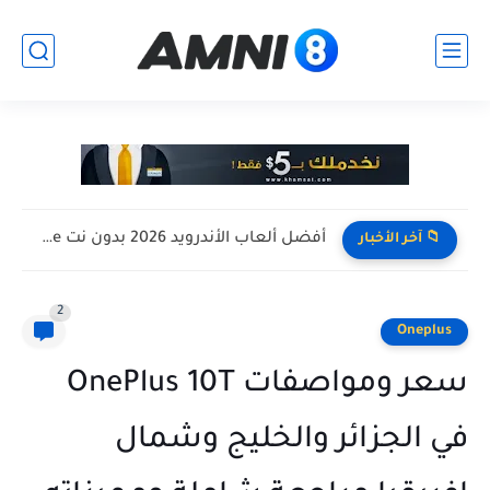
افضل تجميعة كمبيوتر للالعاب بأرخص سعر ممكن ! تجميعة Pc...
📁 آخر الأخبار
2
Oneplus
سعر ومواصفات OnePlus 10T
في الجزائر والخليج وشمال