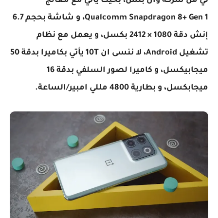
تي من شركة وان بلس، بحيث يأتي مع معالج
Qualcomm Snapdragon 8+ Gen 1، و شاشة بحجم 6.7
إنش دقة 1080 × 2412 بكسل، و يعمل مع نظام
تشغيل Android، لا ننسى ان 10T يأتي بكاميرا بدقة 50
ميجابيكسل، و كاميرا لصور السلفي بدقة 16
ميجابكسل، و بطارية 4800 مللي امبير/الساعة.