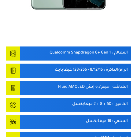
المعالج
: Qualcomm Snapdragon 8+ Gen 1
الرام/الذاكرة
: 8/12/16 - 128/256 غيغابايت
الشاشة
: حجم 6.7 إنش Fluid AMOLED
الكاميرا
: 50 + 8 + 2 ميغابكسل
السلفي
: 16 ميغابكسل