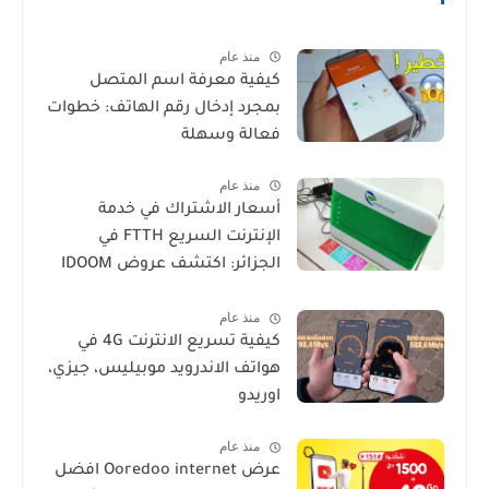
منذ عام
كيفية معرفة اسم المتصل
بمجرد إدخال رقم الهاتف: خطوات
فعالة وسهلة
منذ عام
أسعار الاشتراك في خدمة
الإنترنت السريع FTTH في
الجزائر: اكتشف عروض IDOOM
Fibre
منذ عام
كيفية تسريع الانترنت 4G في
هواتف الاندرويد موبيليس، جيزي،
اوريدو
منذ عام
عرض Ooredoo internet افضل