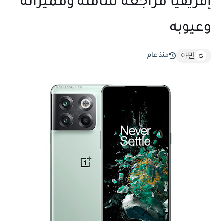
إفريقيا مراجعة شاملة ومميزاته
وعيوبه
منذ عام
아민