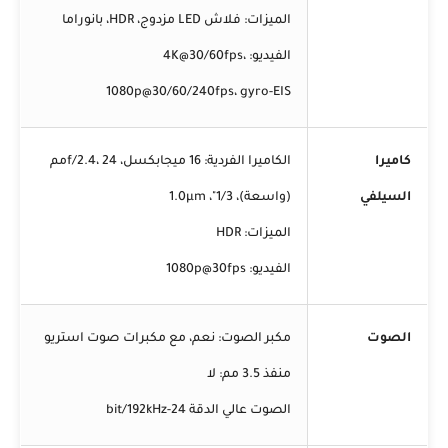
الميزات: فلاش LED مزدوج، HDR، بانوراما
الفيديو: 4K@30/60fps،
1080p@30/60/240fps، gyro-EIS
كاميرا
الكاميرا الفردية: 16 ميجابكسل، f/2.4، 24مم
السيلفي
(واسعة)، 1/3"، 1.0µm
الميزات: HDR
الفيديو: 1080p@30fps
الصوت
مكبر الصوت: نعم، مع مكبرات صوت استريو
منفذ 3.5 مم: لا
الصوت عالي الدقة 24-bit/192kHz