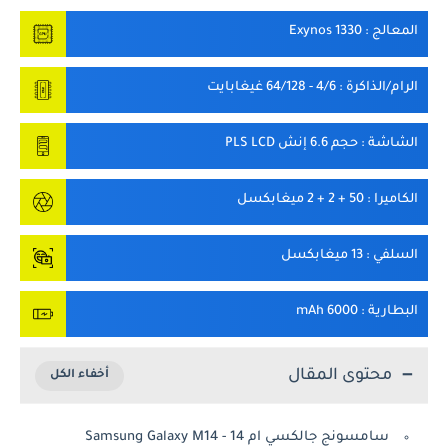
المعالج
: Exynos 1330
الرام/الذاكرة
: 4/6 - 64/128 غيغابايت
الشاشة
: حجم 6.6 إنش PLS LCD
الكاميرا
: 50 + 2 + 2 ميغابكسل
السلفي
: 13 ميغابكسل
البطارية
: 6000 mAh
محتوى المقال
سامسونج جالكسي ام 14 - Samsung Galaxy M14