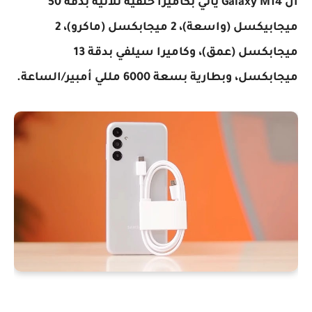
أن Galaxy M14 يأتي بكاميرا خلفية ثلاثية بدقة 50
ميجابيكسل (واسعة)، 2 ميجابكسل (ماكرو)، 2
ميجابكسل (عمق)، وكاميرا سيلفي بدقة 13
ميجابكسل، وبطارية بسعة 6000 مللي أمبير/الساعة.