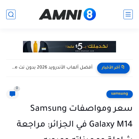
افضل تجميعة كمبيوتر للالعاب بأرخص سعر ممكن ! تجميعة Pc...
📁 آخر الأخبار
0
samsung
سعر ومواصفات Samsung
Galaxy M14 في الجزائر: مراجعة