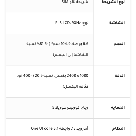
نوع الشريحة
شريحة نانو-SIM
الشاشة
نوع: PLS LCD، 90Hz
الحجم
6.6 بوصة، 104.9 سم² (~81.5% نسبة
الشاشة إلى الجسم)
الدقة
1080 × 2408 بكسل، نسبة 20:9 (~400 ppi
كثافة البكسل)
الحماية
زجاج كورنينغ غوريلا 5
النظام
أندرويد 13، واجهة One UI core 5.1