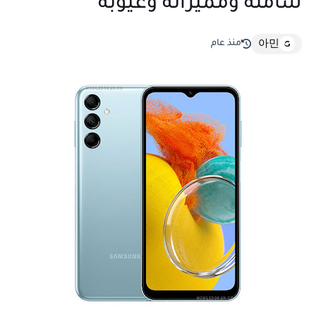
شاملة ومميزاته وعيوبه
منذ عام
아민