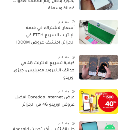
بمجرد إدخال رقم الهاتف: خطوات
فعالة وسهلة
منذ عام
أسعار الاشتراك في خدمة
الإنترنت السريع FTTH في
الجزائر: اكتشف عروض IDOOM
Fibre
منذ عام
كيفية تسريع الانترنت 4G في
هواتف الاندرويد موبيليس، جيزي،
اوريدو
منذ عام
عرض Ooredoo internet افضل
عروض اوريدو 4G في الجزائر
منذ عام
طريقة تثبيت اَخر تحديث Android