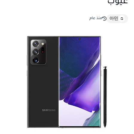
عيوب
منذ عام
아민