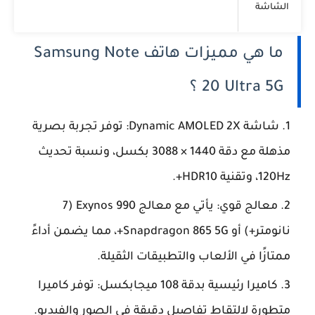
الشاشة
ما هي مميزات هاتف Samsung Note
20 Ultra 5G ؟
شاشة Dynamic AMOLED 2X: توفر تجربة بصرية
مذهلة مع دقة 1440 × 3088 بكسل، ونسبة تحديث
120Hz، وتقنية HDR10+.
معالج قوي: يأتي مع معالج Exynos 990 (7
نانومتر+) أو Snapdragon 865 5G+، مما يضمن أداءً
ممتازًا في الألعاب والتطبيقات الثقيلة.
كاميرا رئيسية بدقة 108 ميجابكسل: توفر كاميرا
متطورة لالتقاط تفاصيل دقيقة في الصور والفيديو.