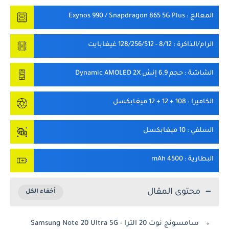
المعالج
: Exynos 990 / Snapdragon 865 5G Plus
الرام/الذاكرة
: 8/12 - 128/256/512 غيغابايت
الشاشة
: حجم 6.9 إنش Dynamic AMOLED 2X
الكاميرا
: 108 + 12 + 12 ميغابكسل
السلفي
: 10 ميغابكسل
البطارية
: 4500 mAh
محتوى المقال
سامسونج نوت 20 الترا - Samsung Note 20 Ultra 5G