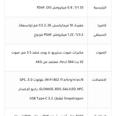
الرئيسية
1/1.33"، 0.8 ميكرومتر، PDAF، OIS
كاميرا
مفردة: 10 ميجابكسل، f/2.2، 26 مم (واسعة)،
السيلفي
1/3.2"، 1.22 ميكرومتر، PDAF مزدوج
الصوت
مكبرات صوت ستيريو، لا يوجد منفذ 3.5 مم، صوت
32 بت/384 كHz، معتمد من AKG
الاتصالات
Wi-Fi 802.11 a/b/g/n/ac/6، بلوتوث 5.0، GPS،
GLONASS، BDS، GALILEO، NFC، راديو (لإصدار
Snapdragon فقط)، USB Type-C 3.2