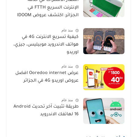
أسعار الاشتراك في خدمة
الإنترنت السريع FTTH في
الجزائر: اكتشف عروض IDOOM
Fibre
منذ عام
كيفية تسريع الانترنت 4G في
هواتف الاندرويد موبيليس، جيزي،
اوريدو
منذ عام
عرض Ooredoo internet افضل
عروض اوريدو 4G في الجزائر
منذ عام
طريقة تثبيت اَخر تحديث Android
16 لهاتفك الاندرويد