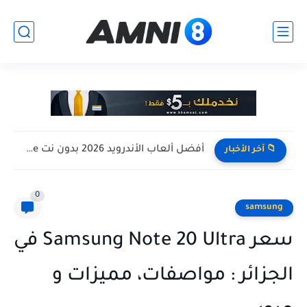
افضل تجميعة كمبيوتر للالعاب بأرخص سعر ممكن ! تجميعة Pc...
📁 آخر الأخبار
0
samsung
سعر Samsung Note 20 Ultra في
الجزائر : مواصفات، مميزات و