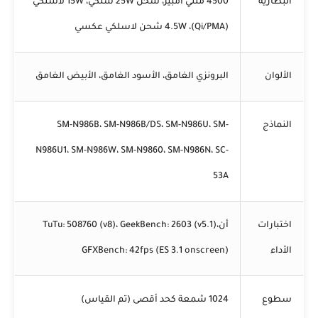
البطارية
4500 مللي أمبير، شحن 25W سلكي، 15W لاسلكي
(Qi/PMA)، 4.5W شحن لاسلكي عكسي
الألوان
البرونزي الغامق، الأسود الغامق، الأبيض الغامق
النماذج
SM-N986B، SM-N986B/DS، SM-N986U، SM-
N986U1، SM-N986W، SM-N9860، SM-N986N، SC-
53A
اختبارات
أنTuTu: 508760 (v8)، GeekBench: 2603 (v5.1)،
الأداء
GFXBench: 42fps (ES 3.1 onscreen)
سطوع
1024 شمعة كحد أقصى (تم القياس)