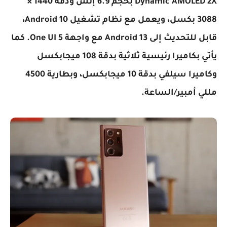
Dynamic AMOLED 2X بحجم 6.9 إنش ودقة 1440 ×
3088 بكسل، ويعمل مع نظام تشغيل Android 10،
قابل للتحديث إلى Android 13 مع واجهة One UI 5. كما
يأتي بكاميرا رئيسية ثلاثية بدقة 108 ميجابكسل
وكاميرا سيلفي بدقة 10 ميجابكسل، وبطارية 4500
مللي أمبير/الساعة.