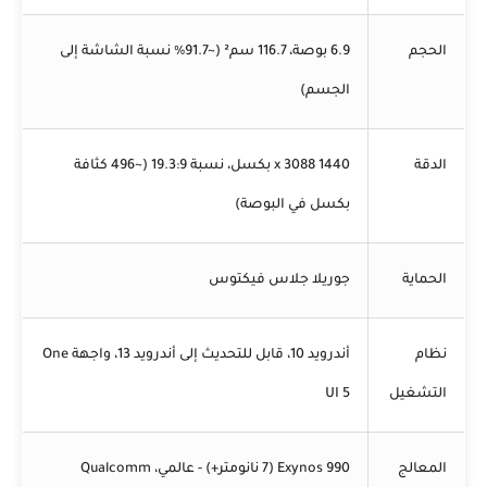
الحجم
6.9 بوصة، 116.7 سم² (~91.7% نسبة الشاشة إلى
الجسم)
الدقة
1440 x 3088 بكسل، نسبة 19.3:9 (~496 كثافة
بكسل في البوصة)
الحماية
جوريلا جلاس فيكتوس
نظام
أندرويد 10، قابل للتحديث إلى أندرويد 13، واجهة One
التشغيل
UI 5
المعالج
Exynos 990 (7 نانومتر+) - عالمي، Qualcomm