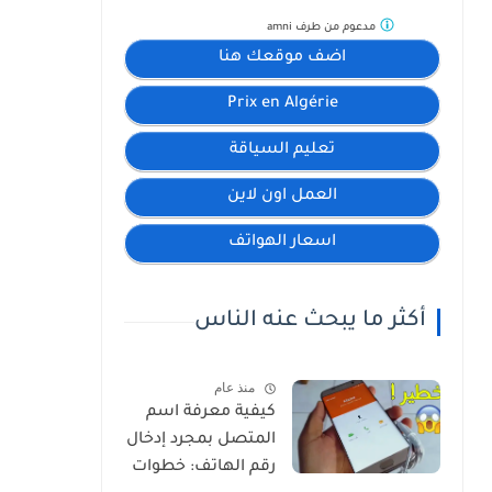
مدعوم من طرف
amni
اضف موقعك هنا
Prix en Algérie
تعليم السياقة
العمل اون لاين
اسعار الهواتف
أكثر ما يبحث عنه الناس
منذ عام
كيفية معرفة اسم
المتصل بمجرد إدخال
رقم الهاتف: خطوات