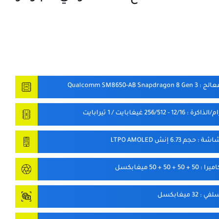
معالج
: Qualcomm SM8650-AB Snapdragon 8 Gen 3
ام/الذاكرة
: 12/16 - 256/512 غيغابايت / 1 تيرابايت
شاشة
: حجم 6.73 إنش LTPO AMOLED
اميرا
: 50 + 50 + 50 + 50 ميغابكسل
سلفي
: 32 ميغابكسل