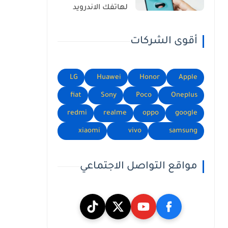
لهاتفك الاندرويد
أقوى الشركات
LG
Huawei
Honor
Apple
fiat
Sony
Poco
Oneplus
redmi
realme
oppo
google
xiaomi
vivo
samsung
مواقع التواصل الاجتماعي