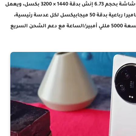
Qualcomm SM8650-AB Snapdragon 8 Gen 3، وشاشة بحجم 6.73 إنش بدقة 1440 × 3200 بكسل، ويعمل
بنظام تشغيل Android 14. كما يتميز الهاتف بكاميرا رباعية بدقة 50 ميجابيكسل لكل عدسة رئيسية،
وكاميرا سيلفي بدقة 32 ميجابيكسل، وبطارية بسعة 5000 مللي أمبير/الساعة مع دعم الشحن السريع