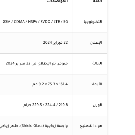
الفئة
المواصفات
التكنولوجيا
GSM / CDMA / HSPA / EVDO / LTE / 5G
الإعلان
22 فبراير 2024
الحالة
متوفر. تم الإطلاق في 22 فبراير 2024
الأبعاد
161.4 × 75.3 × 9.2 مم
الوزن
219.8 / 224.4 / 229.5 جرام
مواد التصنيع
واجهة زجاجية (Shield Glass)، ظهر زجاجي أو جلد صناعي، إطار من التيتانيوم أو سبائك الألومنيوم