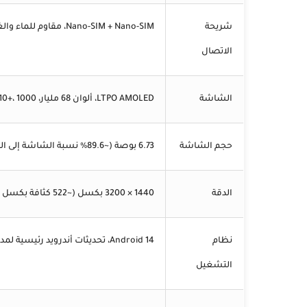
شريحة
Nano-SIM + Nano-SIM، مقاوم للماء والغبار بمعيار IP68 (حتى 1.5 متر لمدة 30 دقيقة)
الاتصال
الشاشة
LTPO AMOLED، ألوان 68 مليار، 120Hz، Dolby Vision، HDR10+، 1000 شمعة (نموذجي)، 3000 شمعة (ذروة)
حجم الشاشة
6.73 بوصة (~89.6% نسبة الشاشة إلى الجسم)
الدقة
1440 × 3200 بكسل (~522 كثافة بكسل لكل بوصة)
نظام
Android 14، تحديثات أندرويد رئيسية لمدة 4 سنوات، HyperOS
التشغيل