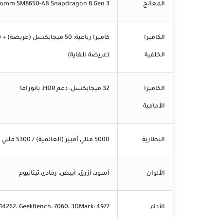
المعالج
Qualcomm SM8650-AB Snapdragon 8 Gen 3 (4 نا
الكاميرا
الخلفية
(عريضة للغاية)
الكاميرا
32 ميجابكسل، دعم HDR، بانوراما
الأمامية
البطارية
5000 مللي أمبير (العالمية) / 5300 مللي أمبير (الصين)، شحن سريع 90 واط
الألوان
أسود، أزرق، أبيض، رمادي تيتانيوم
الأداء
14262، GeekBench: 7060، 3DMark: 4977