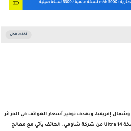
بطارية
: 5000 mAh نسخة عالمية / 5300 نسخة صينية
 في الجزائر والخليج وشمال إفريقيا، وبهدف توفير أسعار الهواتف في الجزائر
والسعودية ومصر، سوف نغطي لكم إطلاق نسخة 14 Ultra من شركة شاومي. الهاتف يأتي مع معالج