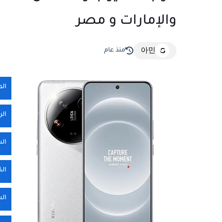
والإمارات و مصر
منذ عام
아민
ال
الر
ال
الك
ال