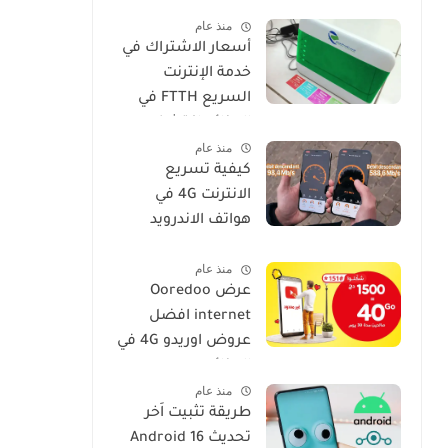
فعالة وسهلة
منذ عام
أسعار الاشتراك في
خدمة الإنترنت
السريع FTTH في
الجزائر: اكتشف
منذ عام
عروض IDOOM Fibre
كيفية تسريع
الانترنت 4G في
هواتف الاندرويد
موبيليس، جيزي،
منذ عام
اوريدو
عرض Ooredoo
internet افضل
عروض اوريدو 4G في
الجزائر
منذ عام
طريقة تثبيت اَخر
تحديث Android 16