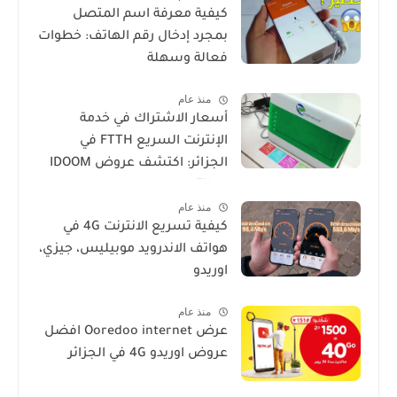
كيفية معرفة اسم المتصل
بمجرد إدخال رقم الهاتف: خطوات
فعالة وسهلة
منذ عام
أسعار الاشتراك في خدمة
الإنترنت السريع FTTH في
الجزائر: اكتشف عروض IDOOM
Fibre
منذ عام
كيفية تسريع الانترنت 4G في
هواتف الاندرويد موبيليس، جيزي،
اوريدو
منذ عام
عرض Ooredoo internet افضل
عروض اوريدو 4G في الجزائر