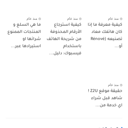
منذ عام
منذ عام
منذ عام
كيفية معرفة ما إذا
كيفية استرجاع
ما هي السلع و
كان هاتفك معاد
الأرقام المحذوفة
المنتجات الممنوع
تصنيعه (Rénové
من شريحة الهاتف
شرائها او
أو...
باستخدام
استيرادها عبر...
فيسبوك: دليل...
منذ عام
حقيقة موقع Z2U !
شاهد قبل شراء
اي خدمة من...