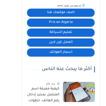
مدعوم من طرف
amni
اضف موقعك هنا
Prix en Algérie
تعليم السياقة
العمل اون لاين
اسعار الهواتف
أكثر ما يبحث عنه الناس
منذ عام
كيفية معرفة اسم
المتصل بمجرد إدخال
رقم الهاتف: خطوات