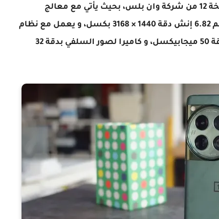
السعودية و مصر، سوف نغطي لكم إطلاق نسخة 12 من شركة وان بلس، بحيث يأتي مع معالج
Qualcomm Snapdragon 8 Gen 3، و شاشة بحجم 6.82 إنش دقة 1440 × 3168 بكسل، و يعمل مع نظام
تشغيل Android، لا ننسى ان 12 يأتي بكاميرا بدقة 50 ميجابيكسل، و كاميرا لصور السلفي بدقة 32