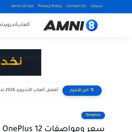
خدماتنا
Contact Us
Privacy Policy
terms of use
ألعاب
أندرويد
ت
أفضل ألعاب الأندرويد 2026 بدون نت Offline للأجهزة الضعيفة
📁 آخر الأخبار
Oneplus
سع