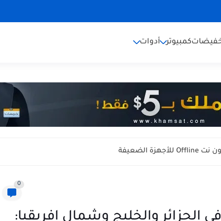
خفيضات
كمبيوتر
أدوات
0
ر ومواصفات OnePlus 12 في الجزائر والخليج وشمال إفريقيا: