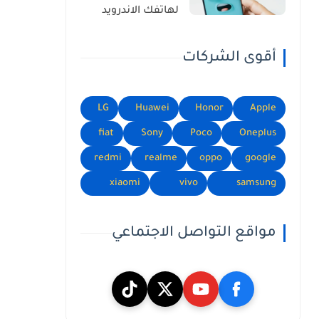
لهاتفك الاندرويد
أقوى الشركات
LG
Huawei
Honor
Apple
fiat
Sony
Poco
Oneplus
redmi
realme
oppo
google
xiaomi
vivo
samsung
مواقع التواصل الاجتماعي