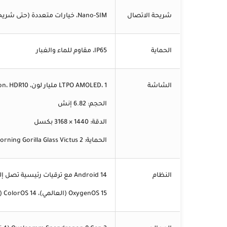
شريحة الاتصال
Nano-SIM، خيارات متعددة (حتى شريحتين)
الحماية
IP65، مقاوم للماء والغبار
الشاشة
LTPO AMOLED، 1 مليار لون، 120Hz، Dolby Vision، HDR10+
الحجم: 6.82 إنش
الدقة: 1440 × 3168 بكسل
الحماية: Corning Gorilla Glass Victus 2
النظام
Android 14 مع ترقيات رئيسية تصل إلى 4 إصدارات
OxygenOS 15 (العالمي)، ColorOS 14 (الصين)