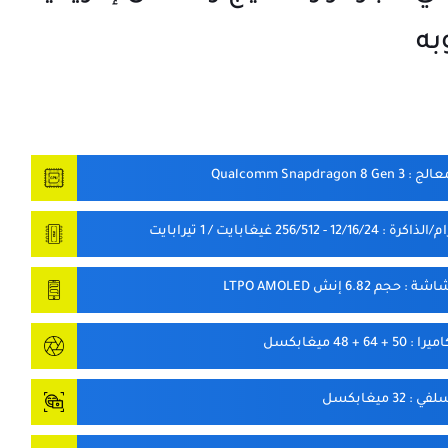
به
معالج
: Qualcomm Snapdragon 8 Gen 3
ام/الذاكرة
: 12/16/24 - 256/512 غيغابايت / 1 تيرابايت
شاشة
: حجم 6.82 إنش LTPO AMOLED
اميرا
: 50 + 64 + 48 ميغابكسل
سلفي
: 32 ميغابكسل