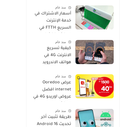
فعالة وسهلة
منذ عام
أسعار الاشتراك في
خدمة الإنترنت
السريع FTTH في
الجزائر: اكتشف
منذ عام
عروض IDOOM Fibre
كيفية تسريع
الانترنت 4G في
هواتف الاندرويد
موبيليس، جيزي،
منذ عام
اوريدو
عرض Ooredoo
internet افضل
عروض اوريدو 4G في
الجزائر
منذ عام
طريقة تثبيت اَخر
تحديث Android 16