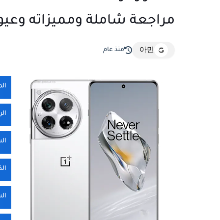
مراجعة شاملة ومميزاته وعيو
منذ عام
아민
ال
الر
ال
الك
ال