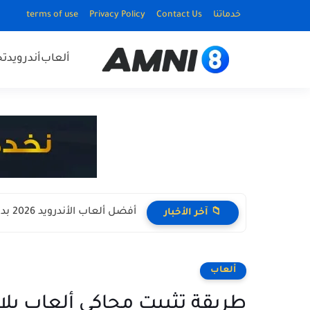
خدماتنا
Contact Us
Privacy Policy
terms of use
ألعاب
أندرويد
ت
أفضل ألعاب الأندرويد 2026 بدون نت Offline للأجهزة الضعيفة
📁 آخر الأخبار
ألعاب
طريقة تثبيت محاكي ألعاب بلايستيشن PSP