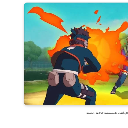
اب بلايستيشن PSP على الويندوز