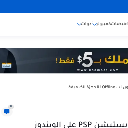
خفيضات
كمبيوتر
أدوات
0
 على الويندوز