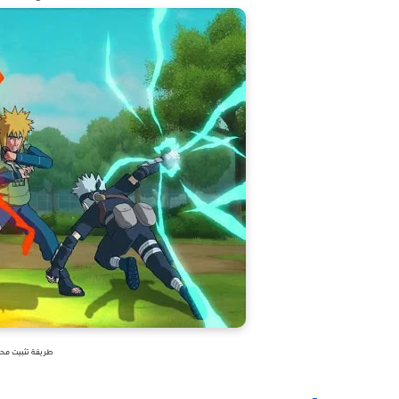
طريقة تثبيت محاكي ألع