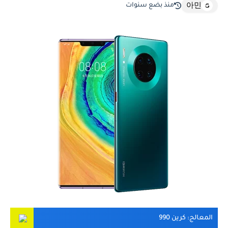
منذ بضع سنوات
아민
المعالج
: كرين 990