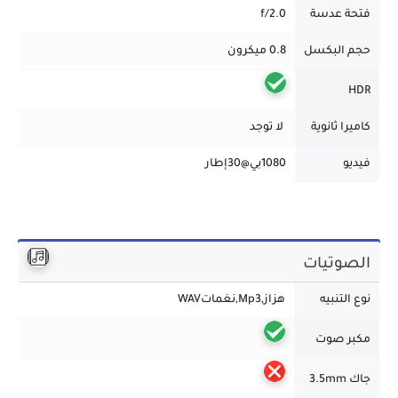
فتحة عدسة
f/2.0
حجم البكسل
0.8 ميكرون
HDR
كاميرا ثانوية
لا توجد
فيديو
1080بي@30إطار
الصوتيات
نوع التنبيه
هزاز,Mp3,نغماتWAV
مكبر صوت
جاك 3.5mm