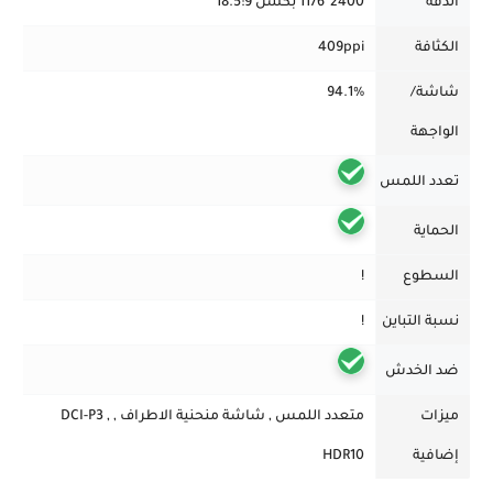
الدقة
2400*1176 بكسل 18.5:9
الكثافة
409ppi
شاشة/
94.1%
الواجهة
تعدد اللمس
الحماية
السطوع
!
نسبة التباين
!
ضد الخدش
ميزات
متعدد اللمس , شاشة منحنية الاطراف , DCI-P3 ,
إضافية
HDR10