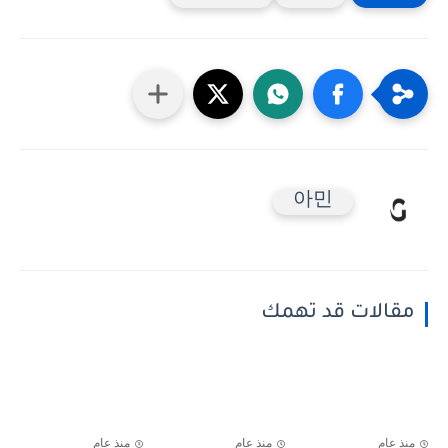
아민
مقالات قد تهمك
منذ عام
منذ عام
منذ عام