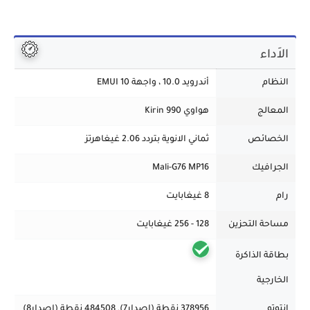
الاَداء
النظام
أندرويد 10.0 ، واجهة EMUI 10
المعالج
هواوي Kirin 990
الخصائص
ثماني الانوية بتردد 2.06 غيغاهرتز
الجرافيك
Mali-G76 MP16
رام
8 غيغابايت
مساحة التحزين
128 - 256 غيغابايت
بطاقة الذاكرة
الخارجية
انتوتو
378956 نقطة (إصدار7), 484508 نقطة (إصدار8)