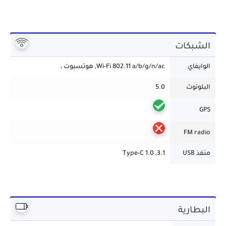
الشبكات
الوايفاي
Wi-Fi 802.11 a/b/g/n/ac, هوتسبوت ،
البلوتوث
5.0
GPS
FM radio
منفذ USB
3.1, Type-C 1.0
البطارية