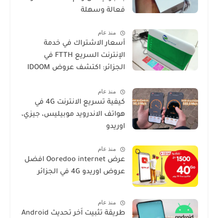
فعالة وسهلة
منذ عام
أسعار الاشتراك في خدمة
الإنترنت السريع FTTH في
الجزائر: اكتشف عروض IDOOM
Fibre
منذ عام
كيفية تسريع الانترنت 4G في
هواتف الاندرويد موبيليس، جيزي،
اوريدو
منذ عام
عرض Ooredoo internet افضل
عروض اوريدو 4G في الجزائر
منذ عام
طريقة تثبيت اَخر تحديث Android