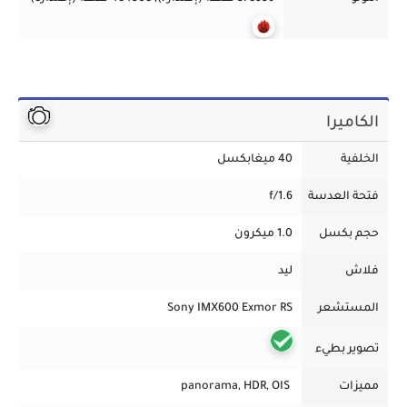
الكاميرا
الخلفية
40 ميغابكسل
فتحة العدسة
f/1.6
حجم بكسل
1.0 ميكرون
فلاش
ليد
المستشعر
Sony IMX600 Exmor RS
تصوير بطيء
مميزات
panorama, HDR, OIS