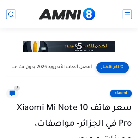
افضل تجميعة كمبيوتر للالعاب بأرخص سعر ممكن ! تجميعة Pc...
📁 آخر الأخبار
3
xiaomi
سعر هاتف Xiaomi Mi Note 10
Pro في الجزائر- مواصفات،