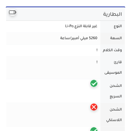
البطارية
النوع
غير قابلة النزع,Li-Po
السعة
5260 ميلي أمبير/ساعة
وقت الكلام
!
قارئ
!
الموسيقى
الشحن
السريع
الشحن
اللاسلكي