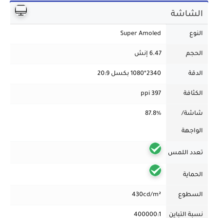
الشاشة
النوع
Super Amoled
الحجم
6.47 إنش
الدقة
2340*1080 بكسل 20:9
الكثافة
397 ppi
شاشة/
87.8%
الواجهة
تعدد اللمس
الحماية
السطوع
430cd/m²
نسبة التباين
400000:1