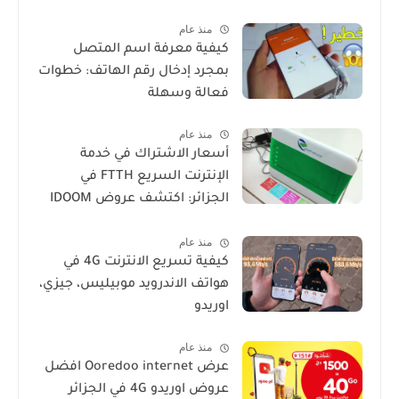
منذ عام
كيفية معرفة اسم المتصل
بمجرد إدخال رقم الهاتف: خطوات
فعالة وسهلة
منذ عام
أسعار الاشتراك في خدمة
الإنترنت السريع FTTH في
الجزائر: اكتشف عروض IDOOM
Fibre
منذ عام
كيفية تسريع الانترنت 4G في
هواتف الاندرويد موبيليس، جيزي،
اوريدو
منذ عام
عرض Ooredoo internet افضل
عروض اوريدو 4G في الجزائر