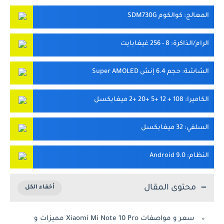
المعالج
: كوالكوم SDM730G
الرام/الذاكرة
: 8 - 256 غيغابايت
الشاشة
: حجم 6.4 إنش Super AMOLED
الكاميرا
: 108 + 12 +5 +20 +2 ميغابكسل
السلفي
: 32 ميغابكسل
النظام
: Android 9.0
محتوى المقال
سعر و مواصفات Xiaomi Mi Note 10 Pro مميزات و