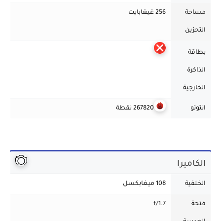
مساحة
256 غيغابايت
التحزين
بطاقة
الذاكرة
الخارجية
انتوتو
267820 نقطة
الكاميرا
الخلفية
108 ميغابكسل
فتحة
f/1.7