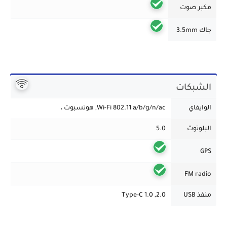
مكبر صوت
جاك 3.5mm
الشبكات
الوايفاي
Wi-Fi 802.11 a/b/g/n/ac, هوتسبوت ،
البلوتوث
5.0
GPS
FM radio
منفذ USB
2.0, Type-C 1.0