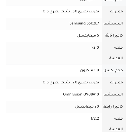
مميزات
تقريب بصري 5X ، تثبيت بصري OIS
المستشعر
Samsung S5K2L7
كاميرا ثالثة
5 ميغابكسل
فتحة
f/2.0
العدسة
حجم بكسل
1.0 ميكرون
مميزات
تقريب بصري 2X ، تثبيت بصري OIS
المستشعر
Omnivision OV08A10
كاميرا رابعة
20 ميغابكسل
فتحة
f/2.2
العدسة