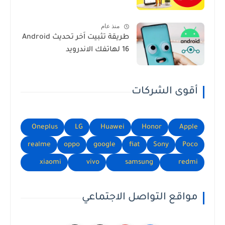
منذ عام
طريقة تثبيت اَخر تحديث Android
16 لهاتفك الاندرويد
أقوى الشركات
Oneplus
LG
Huawei
Honor
Apple
realme
oppo
google
fiat
Sony
Poco
xiaomi
vivo
samsung
redmi
مواقع التواصل الاجتماعي