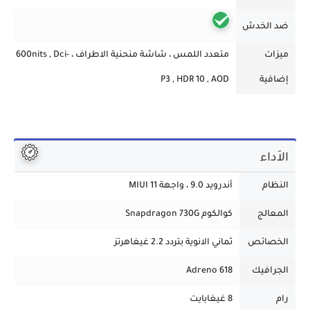
ضد الخدش
ميزات
متعدد اللمس ، شاشة منحنية الاطراف ، 600nits , Dci-
إضافية
P3 , HDR 10 , AOD
الاَداء
النظام
أندرويد 9.0 ، واجهة MIUI 11
المعالج
كوالكوم Snapdragon 730G
الخصائص
ثماني الانوية بتردد 2.2 غيغاهرتز
الجرافيك
Adreno 618
رام
8 غيغابايت