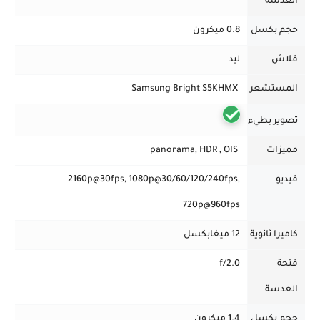
العدسة
حجم بكسل
0.8 ميكرون
فلاش
ليد
المستشعر
Samsung Bright S5KHMX
تصوير بطيء
مميزات
panorama, HDR , OIS
فيديو
2160p@30fps, 1080p@30/60/120/240fps,
720p@960fps
كاميرا ثانوية
12 ميغابكسل
فتحة
f/2.0
العدسة
حجم بكسل
1.4 ميكرون