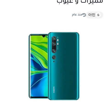
مميزات و عيوب
منذ عام
아민