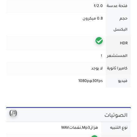
فتحة عدسة
f/2.0
حجم
0.8 ميكرون
البكسل
HDR
المستشعر
!
كاميرا ثانوية
لا يوجد
فيديو
1080p@30fps
الصوتيات
نوع التنبيه
هزاز,Mp3,نغماتWAV