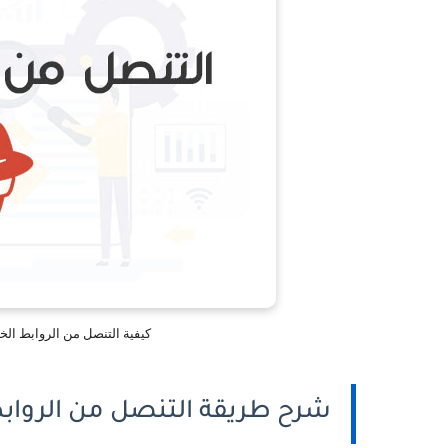
كيفية التنصل من الروابط الخلفية Disavow - التخلص من الباك ل
شرح طريقة التنصل من الروابط disavow بالمجا