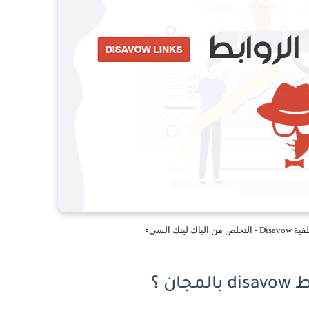
ينك السيء
ن ؟