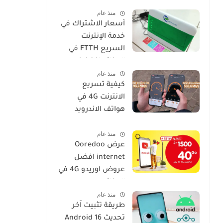
فعالة وسهلة
منذ عام
أسعار الاشتراك في
خدمة الإنترنت
السريع FTTH في
الجزائر: اكتشف
منذ عام
عروض IDOOM Fibre
كيفية تسريع
الانترنت 4G في
هواتف الاندرويد
موبيليس، جيزي،
منذ عام
اوريدو
عرض Ooredoo
internet افضل
عروض اوريدو 4G في
الجزائر
منذ عام
طريقة تثبيت اَخر
تحديث Android 16