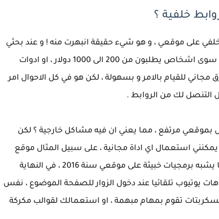
ابط خلفية ؟
للمشكلة وجدت ما يقارب 1900 رابط خلفي على موقعي ، و هو شيء حقيقة انبهرت منه ! و عند بحثي
في الويب عن طريقة للتخلص منها ؟ لم اجد امامي سوى اشخاص يطلبون من 200 الى 1000 دولار ، او ادوات
 مجاني للقيام بالامر و بسهولة ، لكن هو في كل الاحوال امر
بل التنصل لك من الروابط .
بموقعي مرتفع ، مما يعني ان فيه مشاكل خارجية ؟ لكن
يمكنني استعمال اي اداة مجانية ، على سبيل المثال موقع
، بحيث اني شخصيا عانيت من وجود ما يشبه برمجيات خبيثة على موقعي سنة 2016 ، في النهاية
ت يوتيوب تلقائيا عند دخول الزوار للصفحة الموضوع ، نفس
ربتات تقوم بمهام مبهمة ، او استعمالك لقوالب مكركة