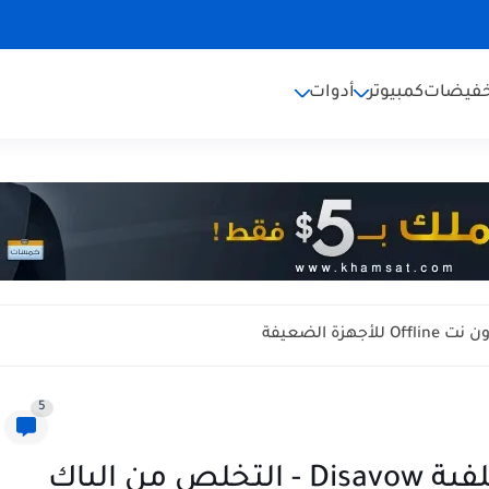
خفيضات
كمبيوتر
أدوات
5
كيفية التنصل من الروابط الخلفية Disavow - التخلص من الباك