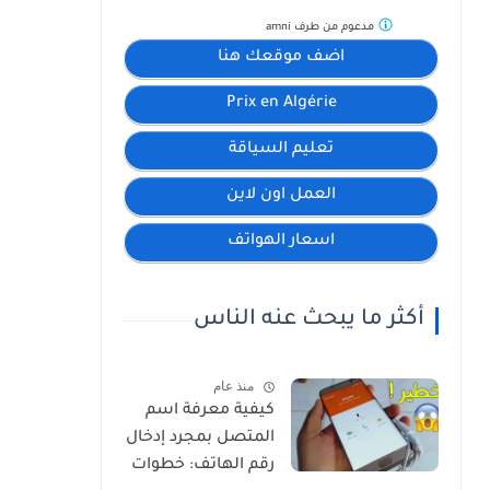
مدعوم من طرف
amni
اضف موقعك هنا
Prix en Algérie
تعليم السياقة
العمل اون لاين
اسعار الهواتف
أكثر ما يبحث عنه الناس
منذ عام
كيفية معرفة اسم
المتصل بمجرد إدخال
رقم الهاتف: خطوات