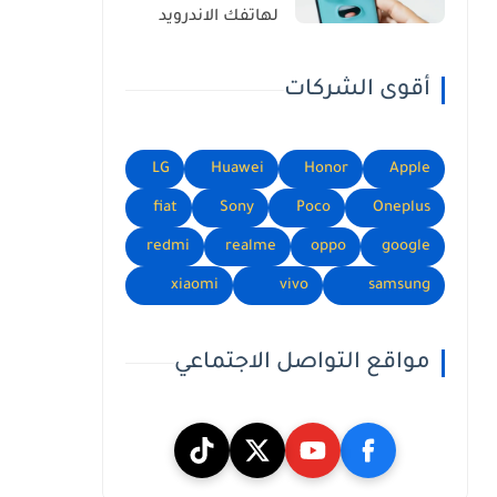
لهاتفك الاندرويد
أقوى الشركات
LG
Huawei
Honor
Apple
fiat
Sony
Poco
Oneplus
redmi
realme
oppo
google
xiaomi
vivo
samsung
مواقع التواصل الاجتماعي