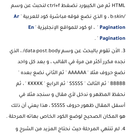
HTML ثم من الكيبورد نضغط ctrl+f لنحبث عن وسم
/b:skin ، و الذي نضع فوقه مباشرة كود للعربية '
Ar
Pagination
' ، او كود للمواقع الإنجليزية '
En
' .
Pagination
الاَن تقوم بالبحث عن وسم data:post.body/ ، الذي
نجده مكرر أكثر من مرة في القالب ، و بعد كل واحد
نضع حروف مثلا ' AAAAAA ' ثم الثاني نضع بعده '
BBBBB ' ثم الثالث ' SSSSS ' ثم الرابع ' KKKKK ' ، ثم
نحفظ المظهر و ندخل لأي مقال و سنجد مثلا في
أسفل المقال ظهور حروف SSSSS ، هذا يعني أن ذلك
هو المكان الصحيح لوضع الكود الخاص بهاته المرحلة .
لم تنتهي المرحلة حيث نحتاج المزيد من الشرح و