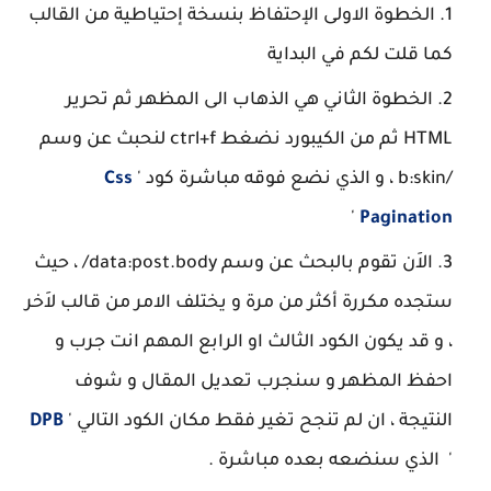
الخطوة الاولى الإحتفاظ بنسخة إحتياطية من القالب
كما قلت لكم في البداية
الخطوة الثاني هي الذهاب الى المظهر ثم تحرير
HTML ثم من الكيبورد نضغط ctrl+f لنحبث عن وسم
/b:skin ، و الذي نضع فوقه مباشرة كود '
Css
'
Pagination
الاَن تقوم بالبحث عن وسم data:post.body/ ، حيث
ستجده مكررة أكثر من مرة و يختلف الامر من قالب لاَخر
، و قد يكون الكود الثالث او الرابع المهم انت جرب و
احفظ المظهر و سنجرب تعديل المقال و شوف
النتيجة ، ان لم تنجح تغير فقط مكان الكود التالي '
DPB
' الذي سنضعه بعده مباشرة .