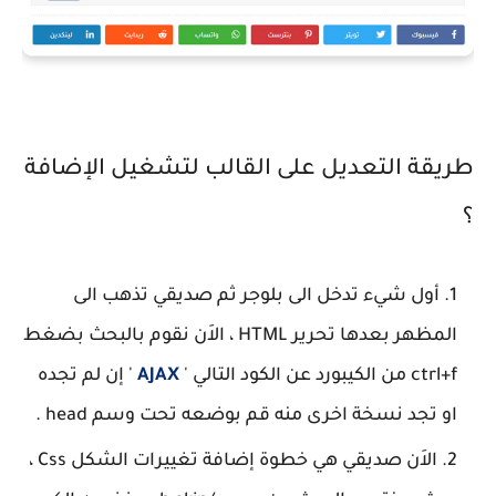
طريقة التعديل على القالب لتشغيل الإضافة
؟
أول شيء تدخل الى بلوجر ثم صديقي تذهب الى
المظهر بعدها تحرير HTML ، الاَن نقوم بالبحث بضغط
ctrl+f من الكيبورد عن الكود التالي '
AJAX
' إن لم تجده
او تجد نسخة اخرى منه قم بوضعه تحت وسم head .
الاَن صديقي هي خطوة إضافة تغييرات الشكل Css ،