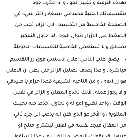
بهدف الترفيه و تغيير الجو ، و اذا عكرت جوه
بتقسيماتك الغبية فصدقني سيغادر اكثر شيء في
الصفحة الخامسة من التقسيم ، لان الزائر تعب من
الضغط على الازرار طوال اليوم ، لذا حاول التفكير
بمنطق و لا تستعمل الخاصية للتقسيمات الطويلة .
يضغ اغلب الناس اعلان ادسنس فوق زر التقسيم
مباشرة ، و هذا بهدف تضليل الزائر حتى يظن ان الاعلان
هو زر next ، و من الناحية الشرعية فهذا حرام يا صيدقي
و لا يجوز عمله ، لأنك تخدع المعلن و الزائر في نفس
الوقت ، واحد تضيع امواله و تحاول أخذها منه بحيلك
الملتوية ، و الاَخر هو الذي ظن انه يذهب الى جزء ثاني
من المقال فيجد نفسه في اعلان ليشتري منتج او
غيرها ، قد يقولك البعض ما الضرر في هذا ؟ سأقول