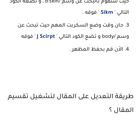
حيث سنقوم بالبحث عن وسم /b:skin ، و نضعه الكود
التالي '
Sikm
' فوقه .
حان وقت وضع السكربت المهم حيث تبحث عن
وسم /body و تضع الكود التالي '
J Scirpt
' فوقه
الاَن قم بحفظ المظهر .
طريقة التعديل على المقال لتشغيل تقسيم
المقال ؟