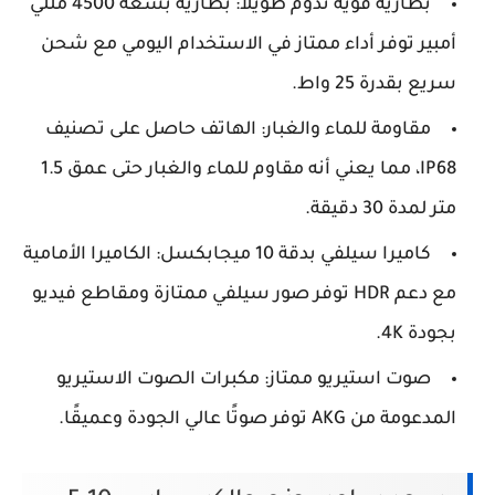
بطارية قوية تدوم طويلاً: بطارية بسعة 4500 مللي
أمبير توفر أداء ممتاز في الاستخدام اليومي مع شحن
سريع بقدرة 25 واط.
مقاومة للماء والغبار: الهاتف حاصل على تصنيف
IP68، مما يعني أنه مقاوم للماء والغبار حتى عمق 1.5
متر لمدة 30 دقيقة.
كاميرا سيلفي بدقة 10 ميجابكسل: الكاميرا الأمامية
مع دعم HDR توفر صور سيلفي ممتازة ومقاطع فيديو
بجودة 4K.
صوت استيريو ممتاز: مكبرات الصوت الاستيريو
المدعومة من AKG توفر صوتًا عالي الجودة وعميقًا.