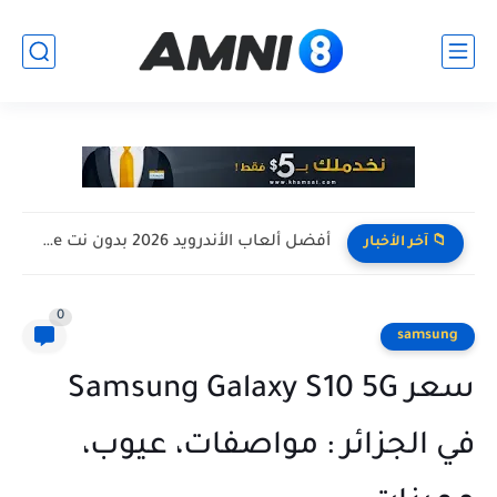
افضل تجميعة كمبيوتر للالعاب بأرخص سعر ممكن ! تجميعة Pc...
📁 آخر الأخبار
0
samsung
سعر Samsung Galaxy S10 5G
في الجزائر : مواصفات، عيوب،