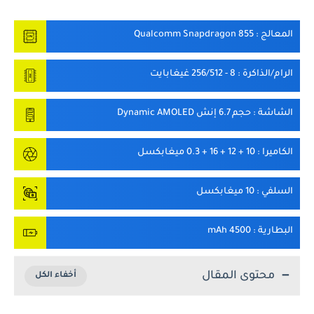
المعالج
: Qualcomm Snapdragon 855
الرام/الذاكرة
: 8 - 256/512 غيغابايت
الشاشة
: حجم 6.7 إنش Dynamic AMOLED
الكاميرا
: 10 + 12 + 16 + 0.3 ميغابكسل
السلفي
: 10 ميغابكسل
البطارية
: 4500 mAh
محتوى المقال