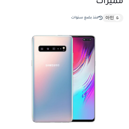
مميزات
منذ بضع سنوات
아민