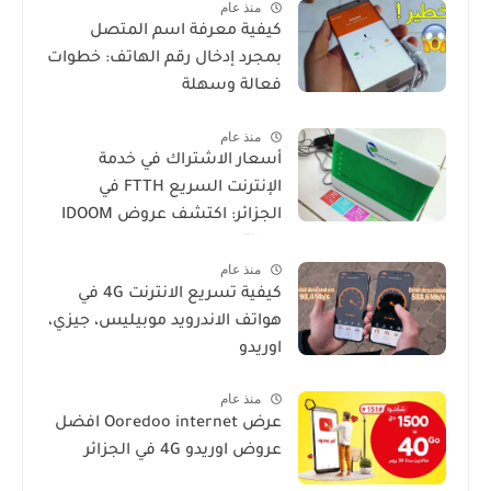
منذ عام
كيفية معرفة اسم المتصل
بمجرد إدخال رقم الهاتف: خطوات
فعالة وسهلة
منذ عام
أسعار الاشتراك في خدمة
الإنترنت السريع FTTH في
الجزائر: اكتشف عروض IDOOM
Fibre
منذ عام
كيفية تسريع الانترنت 4G في
هواتف الاندرويد موبيليس، جيزي،
اوريدو
منذ عام
عرض Ooredoo internet افضل
عروض اوريدو 4G في الجزائر