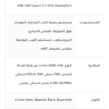
USB: USB Type-C 3.1، OTG، DisplayPort
المستشعرات
مستشعر بصمة (تحت الشاشة، بالموجات
فوق الصوتية)، مقياس التسارع،
الجيروسكوب، مستشعر القرب، البوصلة،
مقياس الضغط، ANT+
البطارية
النوع: Li-Ion 4500 mAh، غير قابلة للإزالة
الشحن: 25W سلكي، PD3.0، 15W لاسلكي
(Qi/PMA)، 4.5W شحن لاسلكي عكسي
الألوان
Crown Silver، Majestic Black، Royal Gold