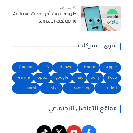
منذ عام
طريقة تثبيت اَخر تحديث Android
16 لهاتفك الاندرويد
أقوى الشركات
Oneplus
LG
Huawei
Honor
Apple
realme
oppo
google
fiat
Sony
Poco
xiaomi
vivo
samsung
redmi
مواقع التواصل الاجتماعي