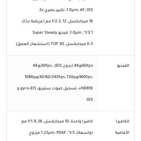
1.0µm، AF، OIS، تكبير بصري 2x
16 ميجابكسل، f/2.2، 12 مم (عريضة جدًا)،
1/3.1"، 1.0µm، فيديو Super Steady
0.3 ميجابكسل، TOF 3D (استشعار العمق)
الفيديو
4K@60fps (بدون EIS)، 4K@30fps،
1080p@30/60/240fps، 720p@960fps،
HDR10+، تسجيل صوت ستيريو، gyro-EIS و
OIS
الكاميرا
كاميرا واحدة: 10 ميجابكسل، f/1.9، 26 مم
الأمامية
(واسعة)، 1/3"، 1.22µm، PDAF مزدوج