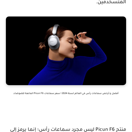
المتسخدمين.
أفضل و أرخص سماعات رأس في العالم لسنة 2024 ! سعر سماعات Picun F6 المانعة للضوضاء
منتج Picun F6 ليس مجرد سماعات رأس؛ إنما يرمز إلى