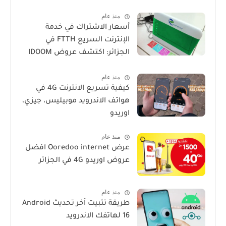
منذ عام
أسعار الاشتراك في خدمة
الإنترنت السريع FTTH في
الجزائر: اكتشف عروض IDOOM
Fibre
منذ عام
كيفية تسريع الانترنت 4G في
هواتف الاندرويد موبيليس، جيزي،
اوريدو
منذ عام
عرض Ooredoo internet افضل
عروض اوريدو 4G في الجزائر
منذ عام
طريقة تثبيت اَخر تحديث Android
16 لهاتفك الاندرويد