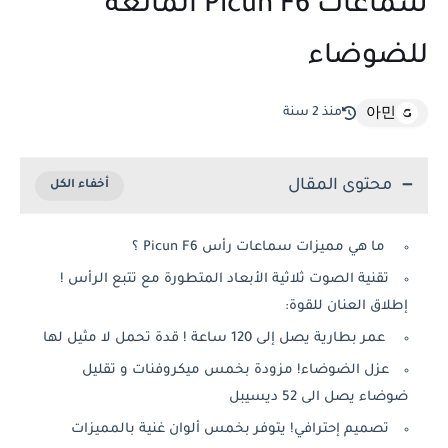
سماعات Picun F6 المانعة
للضوضاء
منذ 2 سنة
아민
محتوى المقال
ما هي مميزات سماعات رأس Picun F6 ؟
تقنية الصوت ثلاثية الأبعاد المتطورة مع تتبع الرأس !
إطلاق العنان للقوة:
عمر بطارية يصل إلى 120 ساعة ! قدة تحمل لا مثيل لها
عزل الضوضاء! مزودة بخمس ميكروفنات و تقليل
ضوضاء يصل الى 52 ديسيبل
تصميم إحترافي! يتوفر بخمس ألوان غنية بالمميزات