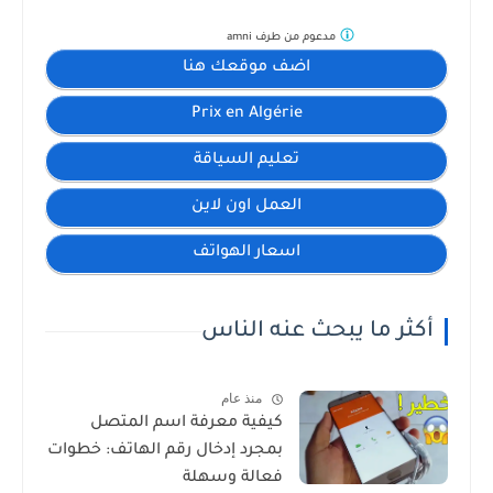
مدعوم من طرف
amni
اضف موقعك هنا
Prix en Algérie
تعليم السياقة
العمل اون لاين
اسعار الهواتف
أكثر ما يبحث عنه الناس
منذ عام
كيفية معرفة اسم المتصل
بمجرد إدخال رقم الهاتف: خطوات
فعالة وسهلة