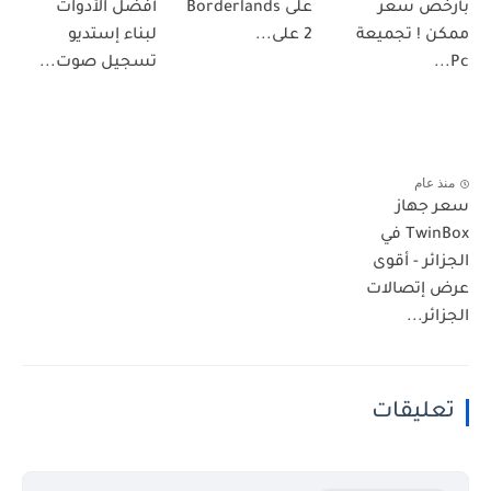
بأرخص سعر
على Borderlands
أفضل الأدوات
ممكن ! تجميعة
2 على...
لبناء إستديو
Pc...
تسجيل صوت...
منذ عام
سعر جهاز
TwinBox في
الجزائر - أقوى
عرض إتصالات
الجزائر...
تعليقات