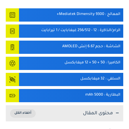
المعالج
: Mediatek Dimensity 9300+
الرام/الذاكرة
: 12 - 256/512 غيغابايت / 1 تيرابايت
الشاشة
: حجم 6.67 إنش AMOLED
الكاميرا
: 50 + 50 + 12 ميغابكسل
السلفي
: 32 ميغابكسل
البطارية
: 5000 mAh
محتوى المقال