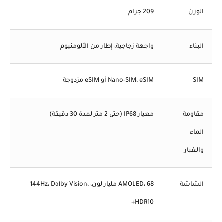
الوزن
209 جرام
البناء
واجهة زجاجية، إطار من الألومنيوم
SIM
Nano-SIM، eSIM أو eSIM مزدوجة
مقاومة
معيار IP68 (حتى 2 متر لمدة 30 دقيقة)
الماء
والغبار
الشاشة
AMOLED، 68 مليار لون، 144Hz، Dolby Vision،
HDR10+