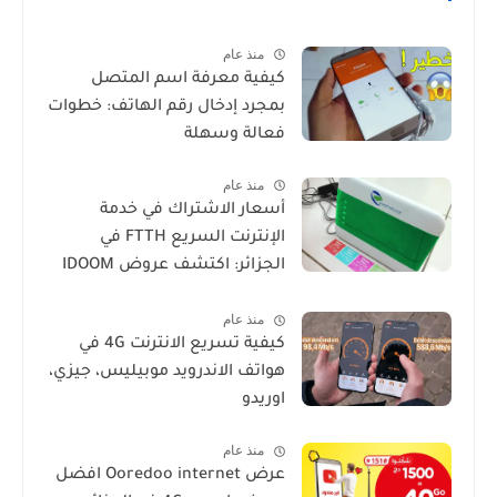
منذ عام
كيفية معرفة اسم المتصل
بمجرد إدخال رقم الهاتف: خطوات
فعالة وسهلة
منذ عام
أسعار الاشتراك في خدمة
الإنترنت السريع FTTH في
الجزائر: اكتشف عروض IDOOM
Fibre
منذ عام
كيفية تسريع الانترنت 4G في
هواتف الاندرويد موبيليس، جيزي،
اوريدو
منذ عام
عرض Ooredoo internet افضل