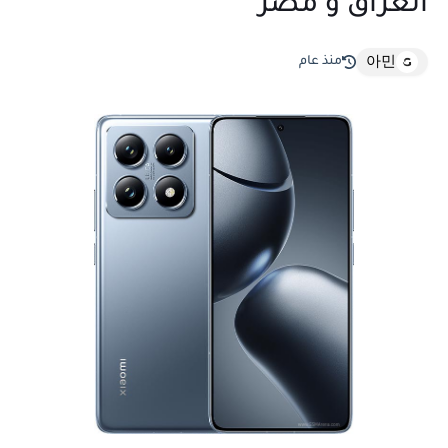
العراق و مصر
منذ عام
아민