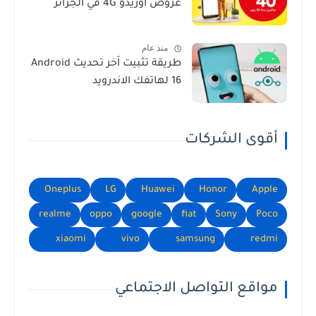
عروض اوريدو 4G في الجزائر
منذ عام
طريقة تثبيت اَخر تحديث Android
16 لهاتفك الاندرويد
أقوى الشركات
Oneplus
LG
Huawei
Honor
Apple
realme
oppo
google
fiat
Sony
Poco
xiaomi
vivo
samsung
redmi
مواقع التواصل الاجتماعي