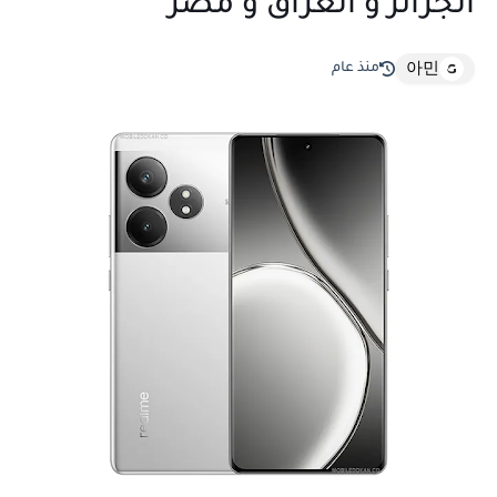
الجزائر و العراق و مصر
منذ عام
아민