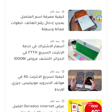
منذ عام
كيفية معرفة اسم المتصل
بمجرد إدخال رقم الهاتف: خطوات
فعالة وسهلة
منذ عام
أسعار الاشتراك في خدمة
الإنترنت السريع FTTH في
الجزائر: اكتشف عروض IDOOM
Fibre
منذ عام
كيفية تسريع الانترنت 4G في
هواتف الاندرويد موبيليس، جيزي،
اوريدو
منذ عام
عرض Ooredoo internet افضل