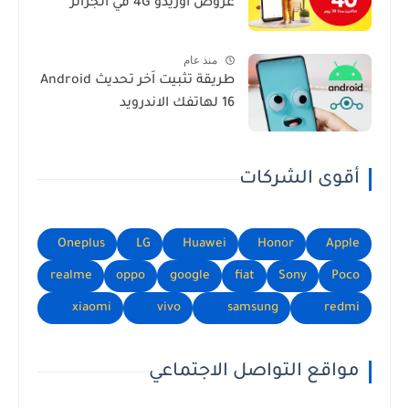
عروض اوريدو 4G في الجزائر
منذ عام
طريقة تثبيت اَخر تحديث Android
16 لهاتفك الاندرويد
أقوى الشركات
Oneplus
LG
Huawei
Honor
Apple
realme
oppo
google
fiat
Sony
Poco
xiaomi
vivo
samsung
redmi
مواقع التواصل الاجتماعي