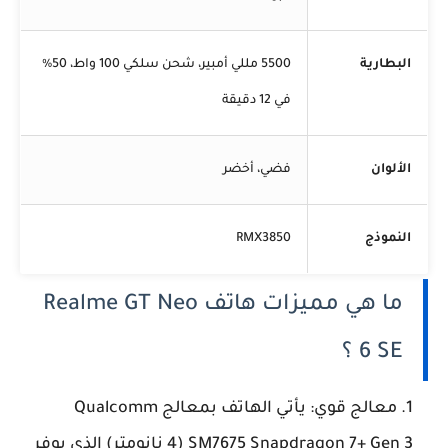
البطارية
5500 مللي أمبير، شحن سلكي 100 واط، 50%
في 12 دقيقة
الألوان
فضي، أخضر
النموذج
RMX3850
ما هي مميزات هاتف Realme GT Neo
6 SE ؟
معالج قوي: يأتي الهاتف بمعالج Qualcomm
SM7675 Snapdragon 7+ Gen 3 (4 نانومتر) الذي يوفر