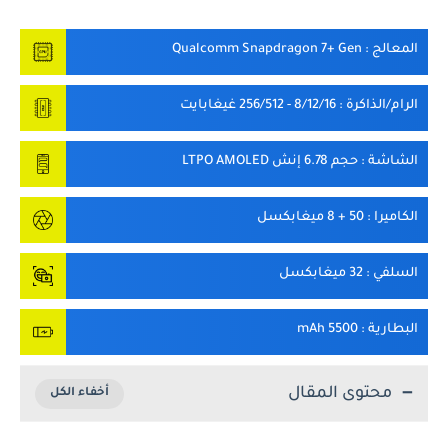
المعالج
: Qualcomm Snapdragon 7+ Gen
الرام/الذاكرة
: 8/12/16 - 256/512 غيغابايت
الشاشة
: حجم 6.78 إنش LTPO AMOLED
الكاميرا
: 50 + 8 ميغابكسل
السلفي
: 32 ميغابكسل
البطارية
: 5500 mAh
محتوى المقال