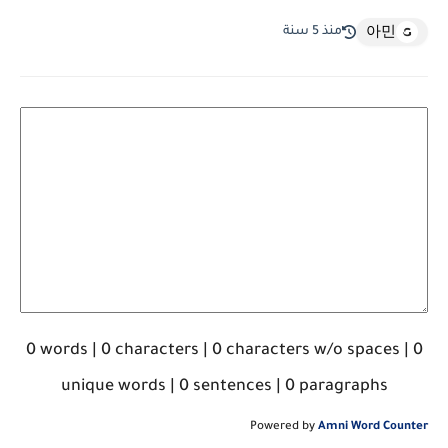
منذ 5 سنة
아민
0
words |
0
characters |
0
characters w/o spaces |
0
unique words |
0
sentences |
0
paragraphs
Powered by
Amni Word Counter