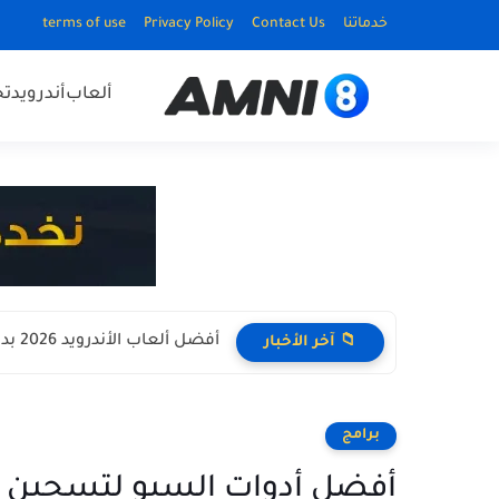
خدماتنا
Contact Us
Privacy Policy
terms of use
ألعاب
أندرويد
ت
أفضل ألعاب الأندرويد 2026 بدون نت Offline للأجهزة الضعيفة
📁 آخر الأخبار
برامج
أفضل أدوات السيو لتسحين محر