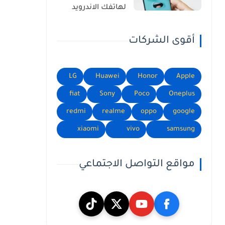
لهاتفك الاندرويد
أقوى الشركات
LG
Huawei
Honor
Apple
fiat
Sony
Poco
Oneplus
redmi
realme
oppo
google
xiaomi
vivo
samsung
مواقع التواصل الاجتماعي