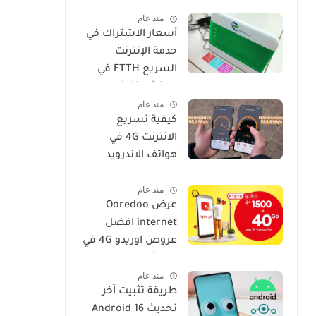
فعالة وسهلة
منذ عام
أسعار الاشتراك في
خدمة الإنترنت
السريع FTTH في
الجزائر: اكتشف
منذ عام
عروض IDOOM Fibre
كيفية تسريع
الانترنت 4G في
هواتف الاندرويد
موبيليس، جيزي،
منذ عام
اوريدو
عرض Ooredoo
internet افضل
عروض اوريدو 4G في
الجزائر
منذ عام
طريقة تثبيت اَخر
تحديث Android 16