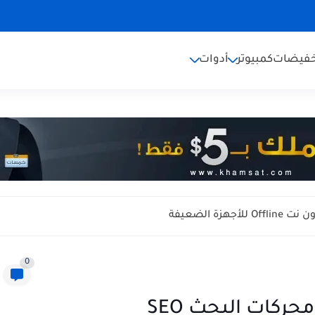
خفيضات
كمبيوتر
أدوات
0
كات البحث SEO