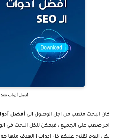
أفضل أدوات Seo لـ تحسين محركات البحث ( السيو )
كان البحث متعب من اجل الوصول الى
أفضل أدوات o
امر صعب على الجميع ، فيمكن للكل البحث في الو
لكن اليوم نقترح عليكم كل ادوات ! الهدف منها هو