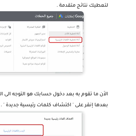
لتعطيك نتائج متقدمة .
الاَن ما تقوم به بعد دخول حسابك هو التوجه الى ال
بعدها إنقر على ' اكتشاف كلمات رئيسية جديدة ' .