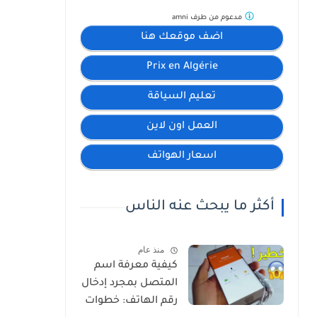
مدعوم من طرف
amni
اضف موقعك هنا
Prix en Algérie
تعليم السياقة
العمل اون لاين
اسعار الهواتف
أكثر ما يبحث عنه الناس
منذ عام
كيفية معرفة اسم
المتصل بمجرد إدخال
رقم الهاتف: خطوات