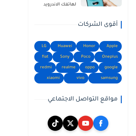
لهاتفك الاندرويد
أقوى الشركات
LG
Huawei
Honor
Apple
fiat
Sony
Poco
Oneplus
redmi
realme
oppo
google
xiaomi
vivo
samsung
مواقع التواصل الاجتماعي