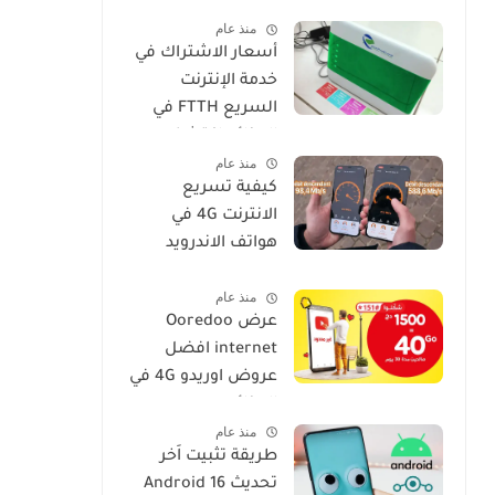
فعالة وسهلة
منذ عام
أسعار الاشتراك في
خدمة الإنترنت
السريع FTTH في
الجزائر: اكتشف
منذ عام
عروض IDOOM Fibre
كيفية تسريع
الانترنت 4G في
هواتف الاندرويد
موبيليس، جيزي،
منذ عام
اوريدو
عرض Ooredoo
internet افضل
عروض اوريدو 4G في
الجزائر
منذ عام
طريقة تثبيت اَخر
تحديث Android 16