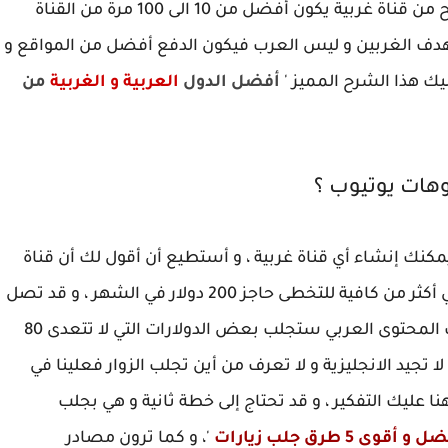
بكل صراحة و بعد الكثير من الحسابات أجد أن الربح من قناة غربية يكون أفضل من 10 الى 100 مرة من القناة
ستهدف الغربين و ليس العرب فيكون الدفع أفضل من المواقع و
إليك هذا الشرح المميز '
أفضل الدول
العربية و الغربية
من
مكنك إنشاء أي قناة غربية ، و أستطيع أن أقول لك أن قناة
بها من الف الى 10 الاف مشاهدة للفيديو الواحد هي أكثر من كافية للتخطى حاجز 200 دولار في الشهر ، و قد تصل
الى 1000 دولار بشكل عادي جدا ، لكن لو استهدفت المحتوى العربي ستجلب بعض الدولارات التي لا تتعدى 80
 تجيد الانجليزية و لا تعرف من أين تجلب الزوار فعلينا في
نا عليك التفكير ، و قد تحتاج إلى خطة ثانية و هي بجلب
و أقوى 5 طرق جلب زيارات
'، و كما ترون مصادر