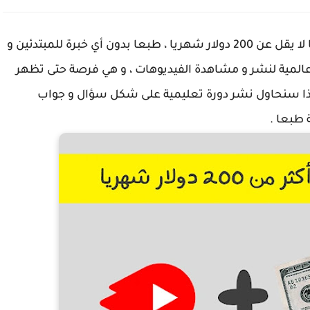
في دورة الربح من اليوتيوب سنتعلم طريقة ربح ما لا يقل عن 200 دولار شهريا ، طبعا بدون أي خبرة للمبتدئين و
فكما نعرف Youtube هي منصة عالمية لنشر و مشاهدة الفيديوهات ، و هي فرصة حتى تظهر
لذا سنحاول نشر دورة تعليمية على شكل سؤال و جواب
 طبعا .