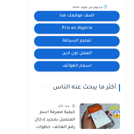
مدعوم من طرف
amni
اضف موقعك هنا
Prix en Algérie
تعليم السياقة
العمل اون لاين
اسعار الهواتف
أكثر ما يبحث عنه الناس
منذ عام
كيفية معرفة اسم
المتصل بمجرد إدخال
رقم الهاتف: خطوات